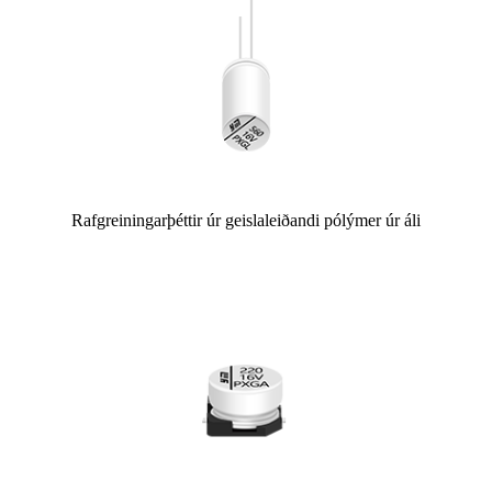
Rafgreiningarþéttir úr geislaleiðandi pólýmer úr áli