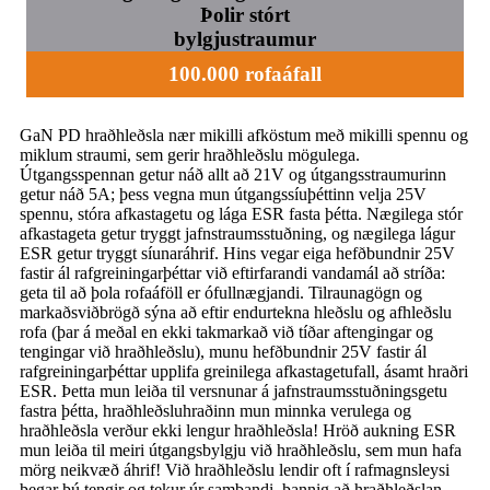
Þolir stórt
bylgjustraumur
100.000 rofaáfall
GaN PD hraðhleðsla nær mikilli afköstum með mikilli spennu og
miklum straumi, sem gerir hraðhleðslu mögulega.
Útgangsspennan getur náð allt að 21V og útgangsstraumurinn
getur náð 5A; þess vegna mun útgangssíuþéttinn velja 25V
spennu, stóra afkastagetu og lága ESR fasta þétta. Nægilega stór
afkastageta getur tryggt jafnstraumsstuðning, og nægilega lágur
ESR getur tryggt síunaráhrif. Hins vegar eiga hefðbundnir 25V
fastir ál rafgreiningarþéttar við eftirfarandi vandamál að stríða:
geta til að þola rofaáföll er ófullnægjandi. Tilraunagögn og
markaðsviðbrögð sýna að eftir endurtekna hleðslu og afhleðslu
rofa (þar á meðal en ekki takmarkað við tíðar aftengingar og
tengingar við hraðhleðslu), munu hefðbundnir 25V fastir ál
rafgreiningarþéttar upplifa greinilega afkastagetufall, ásamt hraðri
ESR. Þetta mun leiða til versnunar á jafnstraumsstuðningsgetu
fastra þétta, hraðhleðsluhraðinn mun minnka verulega og
hraðhleðsla verður ekki lengur hraðhleðsla! Hröð aukning ESR
mun leiða til meiri útgangsbylgju við hraðhleðslu, sem mun hafa
mörg neikvæð áhrif! Við hraðhleðslu lendir oft í rafmagnsleysi
þegar þú tengir og tekur úr sambandi, þannig að hraðhleðslan