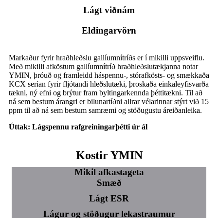
Lágt viðnám
Eldingarvörn
Markaður fyrir hraðhleðslu gallíumnítríðs er í mikilli uppsveiflu.
Með mikilli afköstum gallíumnítríð hraðhleðslutækjanna notar
YMIN, þróuð og framleidd háspennu-, stórafkösts- og smækkaða
KCX serían fyrir fljótandi hleðslutæki, þroskaða einkaleyfisvarða
tækni, ný efni og brýtur fram byltingarkennda þéttitækni. Til að
ná sem bestum árangri er bilunartíðni allrar vélarinnar stýrt við 15
ppm til að ná sem bestum samræmi og stöðugustu áreiðanleika.
Úttak: Lágspennu rafgreiningarþétti úr ál
Kostir YMIN
Mikil afkastageta
Smæð
Lágt ESR
Lágur og stöðugur lekastraumur