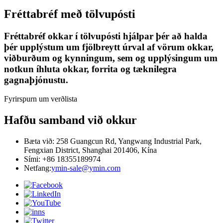
Fréttabréf með tölvupósti
Fréttabréf okkar í tölvupósti hjálpar þér að halda
þér upplýstum um fjölbreytt úrval af vörum okkar,
viðburðum og kynningum, sem og upplýsingum um
notkun íhluta okkar, forrita og tæknilegra
gagnaþjónustu.
Fyrirspurn um verðlista
Hafðu samband við okkur
Bæta við: 258 Guangcun Rd, Yangwang Industrial Park,
Fengxian District, Shanghai 201406, Kína
Sími: +86 18355189974
Netfang:
ymin-sale@ymin.com