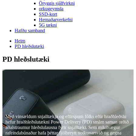
Öryggis sjálfvirkni
orkugeymsla
SSD-kort
Hernaðarverkefni
5G tækni
Hafðu samband
Heim
PD hleðslutæki
PD hleðslutæki
Með vinsældum snjalltækja og eftirspurn fólks eftir hraðhleðslu
hefur hraðhleðslutækni Power Delivery (PD) smám saman orðið
aðalstraumur hleðslulausna fyrir snjalltæki. Sem mikilvægur
rafeindabúnaður hafa þéttar fjölbreytt notkunarsvið og gegna