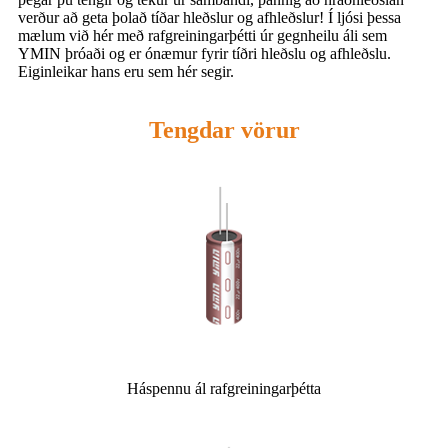
verður að geta þolað tíðar hleðslur og afhleðslur! Í ljósi þessa
mælum við hér með rafgreiningarþétti úr gegnheilu áli sem
YMIN þróaði og er ónæmur fyrir tíðri hleðslu og afhleðslu.
Eiginleikar hans eru sem hér segir.
Tengdar vörur
Háspennu ál rafgreiningarþétta