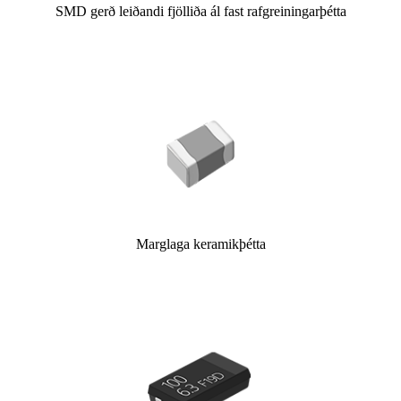
SMD gerð leiðandi fjölliða ál fast rafgreiningarþétta
Marglaga keramikþétta