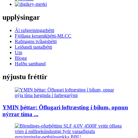
upplýsingar
Ál rafgreiningarþétti
Fjöllaga keramikþétti-MLCC
Rafmagns tvílagsþétti
Leiðandi tantalþétti
Um
Blogg
Hafðu samband
nýjustu fréttir
YMIN þéttar: Öflugari loftræsting í bílum, opnun
nýrrar tíma ...