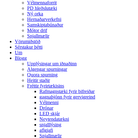
Vélmennaforrit
PD hleðslutæki
Ný orka
Hernaðarverkefni
Samskiptabúnaður
Mótor drif
Snjallmælir
Vörumiðstöð
Sérstakur þétti
Um
Blogg
Upplýsingar um iðnaðinn
Algengar spurningar
Quora spurning
Heitir staðir
Fréttir fyrirtækisins
Rafmagnstæki fyrir bifreiðar
gagnaþjónn fyrir gervigreind
Vélmenni
Drónar
LED skjár
Neytendatækni
snjalllýsing
aflgjafi
Snjallmælir