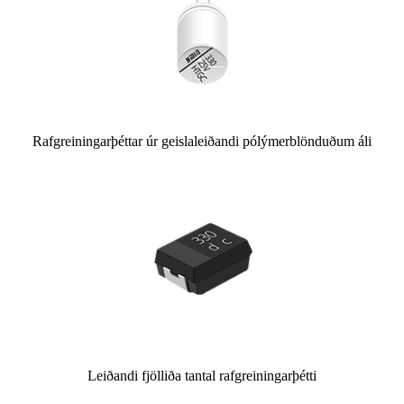
Rafgreiningarþéttar úr geislaleiðandi pólýmerblönduðum áli
Leiðandi fjölliða tantal rafgreiningarþétti