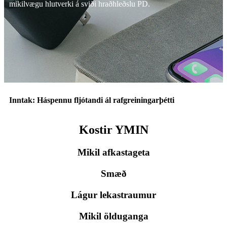
mikilvægu hlutverki á sviði hraðhleðslu PD.
Inntak: Háspennu fljótandi ál rafgreiningarþétti
Kostir YMIN
Mikil afkastageta
Smæð
Lágur lekastraumur
Mikil ölduganga