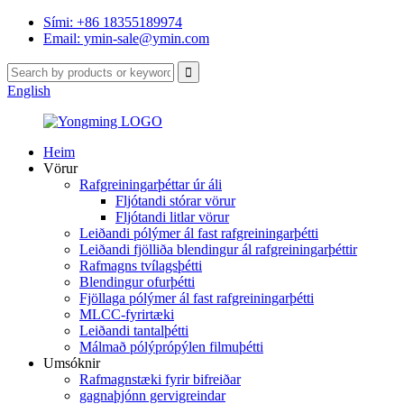
Sími: +86 18355189974
Email: ymin-sale@ymin.com
English
Heim
Vörur
Rafgreiningarþéttar úr áli
Fljótandi stórar vörur
Fljótandi litlar vörur
Leiðandi pólýmer ál fast rafgreiningarþétti
Leiðandi fjölliða blendingur ál rafgreiningarþéttir
Rafmagns tvílagsþétti
Blendingur ofurþétti
Fjöllaga pólýmer ál fast rafgreiningarþétti
MLCC-fyrirtæki
Leiðandi tantalþétti
Málmað pólýprópýlen filmuþétti
Umsóknir
Rafmagnstæki fyrir bifreiðar
gagnaþjónn gervigreindar