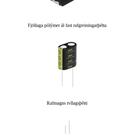
Fjöllaga pólýmer ál fast rafgreiningarþétta
Rafmagns tvílagsþétti