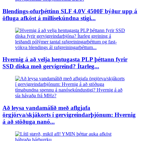
Blendings-ofurþéttinn SLF 4.0V 4500F býður upp á
öfluga afköst á millisekúndna stigi...
Hvernig á að velja hentugasta PLP þéttann fyrir
SSD diska með gervigreind? Ítarleg...
Að leysa vandamálið með aflgjafa
örgjörva/skjákorts í gervigreindarþjónum: Hvernig
á að stöðuga nanó...