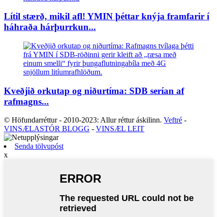
Lítil stærð, mikil afl! YMIN þéttar knýja framfarir í
háhraða hárþurrkun...
Kveðjið orkutap og niðurtíma: SDB serían af
rafmagns...
© Höfundarréttur - 2010-2023: Allur réttur áskilinn.
Veftré
-
VINSÆLASTÓR BLOGG
-
VINSÆL LEIT
Senda tölvupóst
x