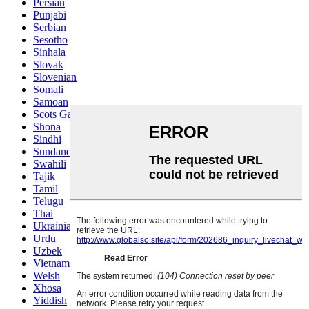
Persian
Punjabi
Serbian
Sesotho
Sinhala
Slovak
Slovenian
Somali
Samoan
Scots Gaelic
Shona
Sindhi
Sundanese
Swahili
Tajik
Tamil
Telugu
Thai
Ukrainian
Urdu
Uzbek
Vietnamese
Welsh
Xhosa
Yiddish