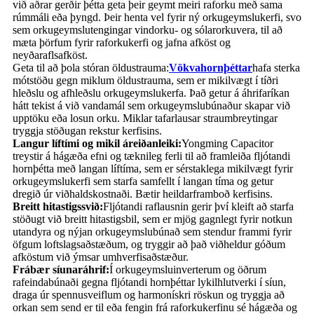
við aðrar gerðir þétta geta þeir geymt meiri raforku með sama
rúmmáli eða þyngd. Þeir henta vel fyrir ný orkugeymslukerfi, svo
sem orkugeymslutengingar vindorku- og sólarorkuvera, til að
mæta þörfum fyrir raforkukerfi og jafna afköst og
neyðaraflsafköst.
Geta til að þola stóran öldustrauma:
Vökvahornþéttar
hafa sterka
mótstöðu gegn miklum öldustrauma, sem er mikilvægt í tíðri
hleðslu og afhleðslu orkugeymslukerfa. Það getur á áhrifaríkan
hátt tekist á við vandamál sem orkugeymslubúnaður skapar við
upptöku eða losun orku. Miklar tafarlausar straumbreytingar
tryggja stöðugan rekstur kerfisins.
Langur líftími og mikil áreiðanleiki:
Yongming Capacitor
treystir á hágæða efni og tæknileg ferli til að framleiða fljótandi
hornþétta með langan líftíma, sem er sérstaklega mikilvægt fyrir
orkugeymslukerfi sem starfa samfellt í langan tíma og getur
dregið úr viðhaldskostnaði. Bætir heildarframboð kerfisins.
Breitt hitastigssvið:
Fljótandi raflausnin gerir því kleift að starfa
stöðugt við breitt hitastigsbil, sem er mjög gagnlegt fyrir notkun
utandyra og nýjan orkugeymslubúnað sem stendur frammi fyrir
öfgum loftslagsaðstæðum, og tryggir að það viðheldur góðum
afköstum við ýmsar umhverfisaðstæður.
Frábær síunaráhrif:
Í orkugeymsluinverterum og öðrum
rafeindabúnaði gegna fljótandi hornþéttar lykilhlutverki í síun,
draga úr spennusveiflum og harmonískri röskun og tryggja að
orkan sem send er til eða fengin frá raforkukerfinu sé hágæða og