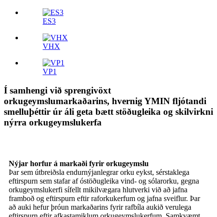
ES3
VHX
VP1
Í samhengi við sprengivöxt
orkugeymslumarkaðarins, hvernig YMIN fljótandi
smelluþéttir úr áli geta bætt stöðugleika og skilvirkni
nýrra orkugeymslukerfa
Nýjar horfur á markaði fyrir orkugeymslu
Þar sem útbreiðsla endurnýjanlegrar orku eykst, sérstaklega
eftirspurn sem stafar af óstöðugleika vind- og sólarorku, gegna
orkugeymslukerfi sífellt mikilvægara hlutverki við að jafna
framboð og eftirspurn eftir raforkukerfum og jafna sveiflur. Þar
að auki hefur þróun markaðarins fyrir rafbíla aukið verulega
eftirspurn eftir afkastamiklum orkugeymslukerfum. Samkvæmt