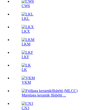
CW6
LKL
LKX
LKM
LKF
LK
VKM
Marglaga keramik flísþétti ...
CN3