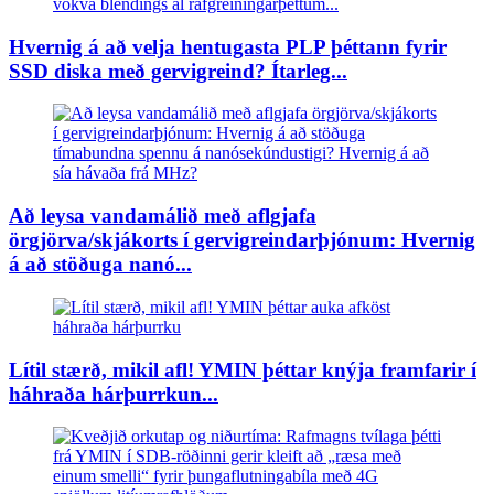
Hvernig á að velja hentugasta PLP þéttann fyrir
SSD diska með gervigreind? Ítarleg...
Að leysa vandamálið með aflgjafa
örgjörva/skjákorts í gervigreindarþjónum: Hvernig
á að stöðuga nanó...
Lítil stærð, mikil afl! YMIN þéttar knýja framfarir í
háhraða hárþurrkun...