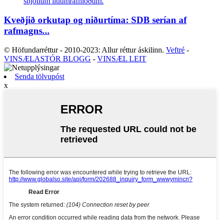
Kveðjið orkutap og niðurtíma: SDB serían af
rafmagns...
© Höfundarréttur - 2010-2023: Allur réttur áskilinn.
Veftré
-
VINSÆLASTÓR BLOGG
-
VINSÆL LEIT
Senda tölvupóst
x