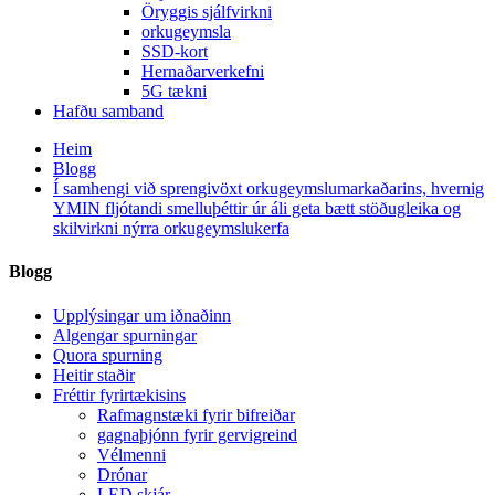
Öryggis sjálfvirkni
orkugeymsla
SSD-kort
Hernaðarverkefni
5G tækni
Hafðu samband
Heim
Blogg
Í samhengi við sprengivöxt orkugeymslumarkaðarins, hvernig
YMIN fljótandi smelluþéttir úr áli geta bætt stöðugleika og
skilvirkni nýrra orkugeymslukerfa
Blogg
Upplýsingar um iðnaðinn
Algengar spurningar
Quora spurning
Heitir staðir
Fréttir fyrirtækisins
Rafmagnstæki fyrir bifreiðar
gagnaþjónn fyrir gervigreind
Vélmenni
Drónar
LED skjár