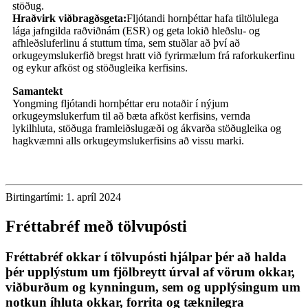
stöðug.
Hraðvirk viðbragðsgeta:
Fljótandi hornþéttar hafa tiltölulega
lága jafngilda raðviðnám (ESR) og geta lokið hleðslu- og
afhleðsluferlinu á stuttum tíma, sem stuðlar að því að
orkugeymslukerfið bregst hratt við fyrirmælum frá raforkukerfinu
og eykur afköst og stöðugleika kerfisins.
Samantekt
Yongming fljótandi hornþéttar eru notaðir í nýjum
orkugeymslukerfum til að bæta afköst kerfisins, vernda
lykilhluta, stöðuga framleiðslugæði og ákvarða stöðugleika og
hagkvæmni alls orkugeymslukerfisins að vissu marki.
Birtingartími: 1. apríl 2024
Fréttabréf með tölvupósti
Fréttabréf okkar í tölvupósti hjálpar þér að halda
þér upplýstum um fjölbreytt úrval af vörum okkar,
viðburðum og kynningum, sem og upplýsingum um
notkun íhluta okkar, forrita og tæknilegra