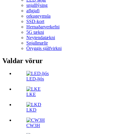
snjalllýsing
aflgjafi
orkugeymsla
SSD-kort
Hernaðarverkefni
5G tækni
Neytendatækni
Snjallmælir
Öryggis sjálfvirkni
Valdar vörur
LED-ljós
LKE
LKD
CW3H