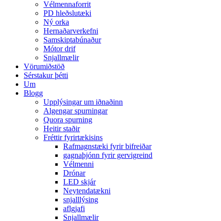
Vélmennaforrit
PD hleðslutæki
Ný orka
Hernaðarverkefni
Samskiptabúnaður
Mótor drif
Snjallmælir
Vörumiðstöð
Sérstakur þétti
Um
Blogg
Upplýsingar um iðnaðinn
Algengar spurningar
Quora spurning
Heitir staðir
Fréttir fyrirtækisins
Rafmagnstæki fyrir bifreiðar
gagnaþjónn fyrir gervigreind
Vélmenni
Drónar
LED skjár
Neytendatækni
snjalllýsing
aflgjafi
Snjallmælir