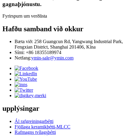
gagnaþjónustu.
Fyrirspurn um verðlista
Hafðu samband við okkur
Bæta við: 258 Guangcun Rd, Yangwang Industrial Park,
Fengxian District, Shanghai 201406, Kína
Sími: +86 18355189974
Netfang:
ymin-sale@ymin.com
upplýsingar
Ál rafgreiningarþétti
Fjöllaga keramikþétti-MLCC
Rafmagns tvílagsþétti