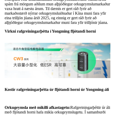
spám frá mörgum aðilum mun alþjóðlegur orkugeymslumarkaður
vaxa hratt á næstu árum. Til dæmis er gert ráð fyrir að
markaðsstærð nýrrar orkugeymsluiðnaðar í Kína muni fara yfir
eina trilljón júana árið 2025, og einnig er gert ráð fyrir að
alþjóðlegur orkugeymslumarkaður muni fara yfir trilljónir júana.
Virkni rafgreiningarþétta í Yongming fljótandi horni
Kostir rafgreiningarþétta úr fljótandi horni úr Yongming-áli
Orkugeymsla með mikilli afkastagetu:
Rafgreiningarþéttir úr áli
með fljótandi horni hafa mikla orkugeymslugetu. Í samanburði