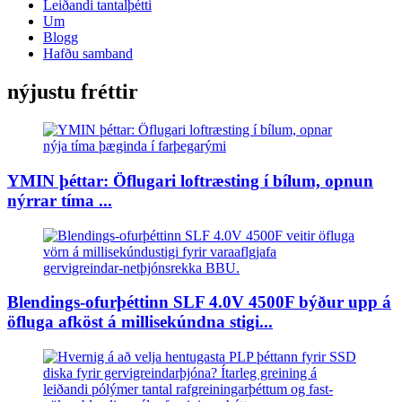
Leiðandi tantalþétti
Um
Blogg
Hafðu samband
nýjustu fréttir
YMIN þéttar: Öflugari loftræsting í bílum, opnun
nýrrar tíma ...
Blendings-ofurþéttinn SLF 4.0V 4500F býður upp á
öfluga afköst á millisekúndna stigi...