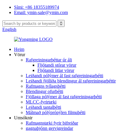
Sími: +86 18355189974
Email: ymin-sale@ymin.com
English
Heim
Vörur
Rafgreiningarþéttar úr áli
Fljótandi stórar vörur
Fljótandi litlar vörur
Leiðandi pólýmer ál fast rafgreiningarþétti
Leiðandi fjölliða blendingur ál rafgreiningarþéttir
Rafmagns tvílagsþétti
Blendingur ofurþétti
Fjöllaga pólýmer ál fast rafgreiningarþétti
MLCC-fyrirtæki
Leiðandi tantalþétti
Málmað pólýprópýlen filmuþétti
Umsóknir
Rafmagnstæki fyrir bifreiðar
gagnaþjónn gervigreindar