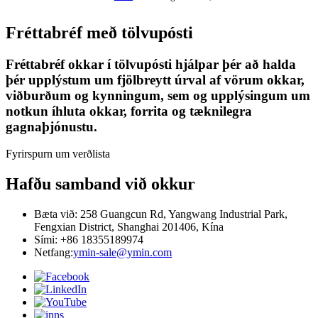
Fréttabréf með tölvupósti
Fréttabréf okkar í tölvupósti hjálpar þér að halda
þér upplýstum um fjölbreytt úrval af vörum okkar,
viðburðum og kynningum, sem og upplýsingum um
notkun íhluta okkar, forrita og tæknilegra
gagnaþjónustu.
Fyrirspurn um verðlista
Hafðu samband við okkur
Bæta við: 258 Guangcun Rd, Yangwang Industrial Park,
Fengxian District, Shanghai 201406, Kína
Sími: +86 18355189974
Netfang:
ymin-sale@ymin.com