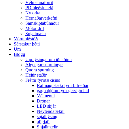
Vélmennaforrit
PD hleðslutæki
Ný orka
Hernaðarverkefni
Samskiptabúnaður
Mótor drif
Snjallmælir
Vörumiðstöð
Sérstakur þétti
Um
Blogg
Upplýsingar um iðnaðinn
Algengar spurningar
Quora spurning
Heitir staðir
Fréttir fyrirtækisins
Rafmagnstæki fyrir bifreiðar
gagnaþjónn fyrir gervigreind
Vélmenni
Drónar
LED skjár
Neytendatækni
snjalllýsing
aflgjafi
Snjallmælir