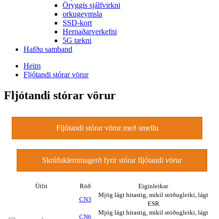
Öryggis sjálfvirkni
orkugeymsla
SSD-kort
Hernaðarverkefni
5G tækni
Hafðu samband
Heim
Fljótandi stórar vörur
Fljótandi stórar vörur
Fljótandi stórar vörur með smellu
Skrúfuklemmugerð fyrir stórar fljótandi vörur
Útlit
Röð
Eiginleikar
Mjög lágt hitastig, mikil stöðugleiki, lágt
CN3
ESR
Mjög lágt hitastig, mikil stöðugleiki, lágt
CN6