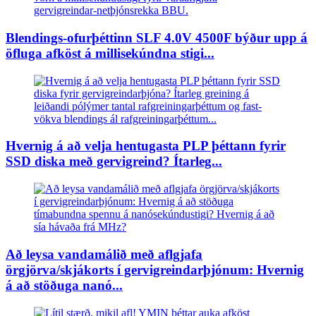
Blendings-ofurþéttinn SLF 4.0V 4500F býður upp á
öfluga afköst á millisekúndna stigi...
Hvernig á að velja hentugasta PLP þéttann fyrir
SSD diska með gervigreind? Ítarleg...
Að leysa vandamálið með aflgjafa
örgjörva/skjákorts í gervigreindarþjónum: Hvernig
á að stöðuga nanó...