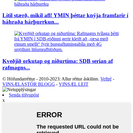
Lítil stærð, mikil afl! YMIN þéttar knýja framfarir í
háhraða hárþurrkun...
Kveðjið orkutap og niðurtíma: SDB serían af
rafmagns...
© Höfundarréttur - 2010-2023: Allur réttur áskilinn.
Veftré
-
VINSÆLASTÓR BLOGG
-
VINSÆL LEIT
Senda tölvupóst
x