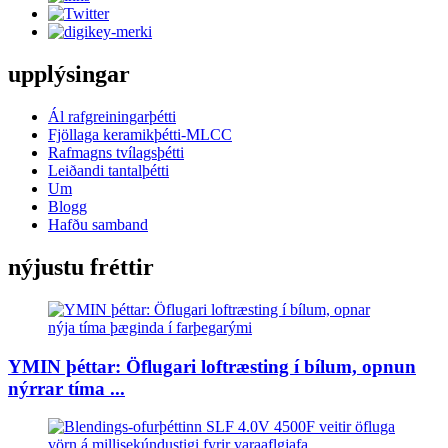
upplýsingar
Ál rafgreiningarþétti
Fjöllaga keramikþétti-MLCC
Rafmagns tvílagsþétti
Leiðandi tantalþétti
Um
Blogg
Hafðu samband
nýjustu fréttir
YMIN þéttar: Öflugari loftræsting í bílum, opnun
nýrrar tíma ...