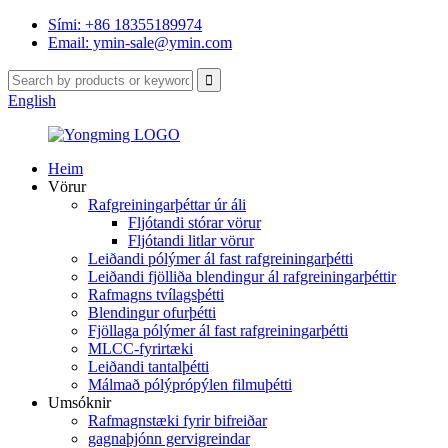
Sími: +86 18355189974
Email: ymin-sale@ymin.com
English
Heim
Vörur
Rafgreiningarþéttar úr áli
Fljótandi stórar vörur
Fljótandi litlar vörur
Leiðandi pólýmer ál fast rafgreiningarþétti
Leiðandi fjölliða blendingur ál rafgreiningarþéttir
Rafmagns tvílagsþétti
Blendingur ofurþétti
Fjöllaga pólýmer ál fast rafgreiningarþétti
MLCC-fyrirtæki
Leiðandi tantalþétti
Málmað pólýprópýlen filmuþétti
Umsóknir
Rafmagnstæki fyrir bifreiðar
gagnaþjónn gervigreindar