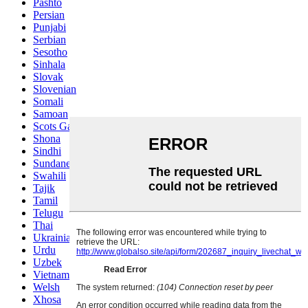
Pashto
Persian
Punjabi
Serbian
Sesotho
Sinhala
Slovak
Slovenian
Somali
Samoan
Scots Gaelic
Shona
Sindhi
Sundanese
Swahili
Tajik
Tamil
Telugu
Thai
Ukrainian
Urdu
Uzbek
Vietnamese
Welsh
Xhosa