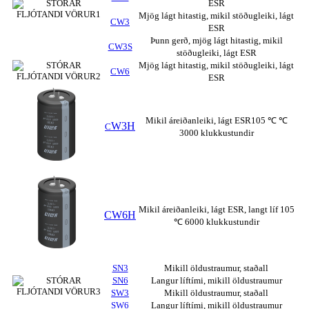
ESR
Mjög lágt hitastig, mikil stöðugleiki, lágt
CW3
ESR
Þunn gerð, mjög lágt hitastig, mikil
CW3S
stöðugleiki, lágt ESR
Mjög lágt hitastig, mikil stöðugleiki, lágt
CW6
ESR
Mikil áreiðanleiki, lágt ESR105 ℃ ℃
W3H
C
3000 klukkustundir
Mikil áreiðanleiki, lágt ESR, langt líf 105
CW6H
℃ 6000 klukkustundir
SN3
Mikill öldustraumur, staðall
SN6
Langur líftími, mikill öldustraumur
SW3
Mikill öldustraumur, staðall
SW6
Langur líftími, mikill öldustraumur