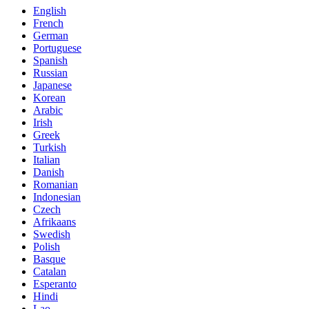
English
French
German
Portuguese
Spanish
Russian
Japanese
Korean
Arabic
Irish
Greek
Turkish
Italian
Danish
Romanian
Indonesian
Czech
Afrikaans
Swedish
Polish
Basque
Catalan
Esperanto
Hindi
Lao