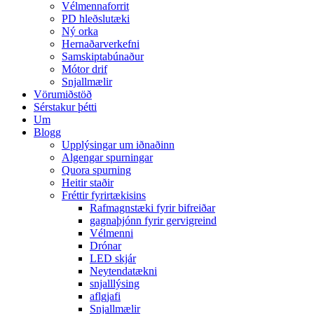
Vélmennaforrit
PD hleðslutæki
Ný orka
Hernaðarverkefni
Samskiptabúnaður
Mótor drif
Snjallmælir
Vörumiðstöð
Sérstakur þétti
Um
Blogg
Upplýsingar um iðnaðinn
Algengar spurningar
Quora spurning
Heitir staðir
Fréttir fyrirtækisins
Rafmagnstæki fyrir bifreiðar
gagnaþjónn fyrir gervigreind
Vélmenni
Drónar
LED skjár
Neytendatækni
snjalllýsing
aflgjafi
Snjallmælir