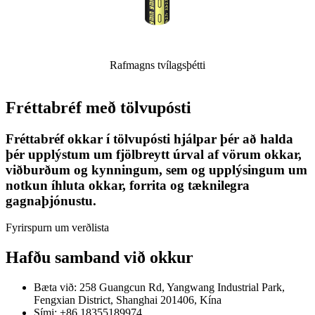
Rafmagns tvílagsþétti
Fréttabréf með tölvupósti
Fréttabréf okkar í tölvupósti hjálpar þér að halda
þér upplýstum um fjölbreytt úrval af vörum okkar,
viðburðum og kynningum, sem og upplýsingum um
notkun íhluta okkar, forrita og tæknilegra
gagnaþjónustu.
Fyrirspurn um verðlista
Hafðu samband við okkur
Bæta við: 258 Guangcun Rd, Yangwang Industrial Park,
Fengxian District, Shanghai 201406, Kína
Sími: +86 18355189974