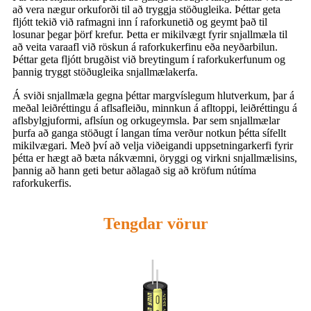
að vera nægur orkuforði til að tryggja stöðugleika. Þéttar geta
fljótt tekið við rafmagni inn í raforkunetið og geymt það til
losunar þegar þörf krefur. Þetta er mikilvægt fyrir snjallmæla til
að veita varaafl við röskun á raforkukerfinu eða neyðarbilun.
Þéttar geta fljótt brugðist við breytingum í raforkukerfunum og
þannig tryggt stöðugleika snjallmælakerfa.
Á sviði snjallmæla gegna þéttar margvíslegum hlutverkum, þar á
meðal leiðréttingu á aflsafleiðu, minnkun á afltoppi, leiðréttingu á
aflsbylgjuformi, aflsíun og orkugeymsla. Þar sem snjallmælar
þurfa að ganga stöðugt í langan tíma verður notkun þétta sífellt
mikilvægari. Með því að velja viðeigandi uppsetningarkerfi fyrir
þétta er hægt að bæta nákvæmni, öryggi og virkni snjallmælisins,
þannig að hann geti betur aðlagað sig að kröfum nútíma
raforkukerfis.
Tengdar vörur