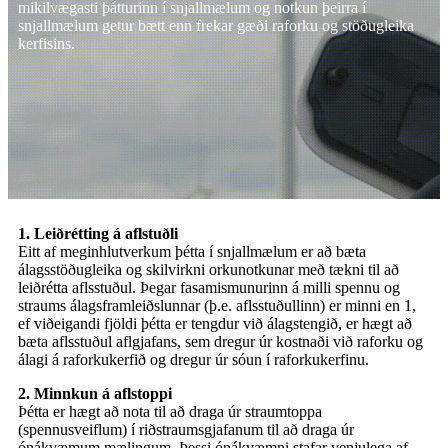
mikilvægasti þátturinn í snjallmælum og notkun þeirra í
snjallmælum getur bætt enn frekar gæði raforku og stöðugleika
kerfisins.
1. Leiðrétting á aflstuðli
Eitt af meginhlutverkum þétta í snjallmælum er að bæta
álagsstöðugleika og skilvirkni orkunotkunar með tækni til að
leiðrétta aflsstuðul. Þegar fasamismunurinn á milli spennu og
straums álagsframleiðslunnar (þ.e. aflsstuðullinn) er minni en 1,
ef viðeigandi fjöldi þétta er tengdur við álagstengið, er hægt að
bæta aflsstuðul aflgjafans, sem dregur úr kostnaði við raforku og
álagi á raforkukerfið og dregur úr sóun í raforkukerfinu.
2. Minnkun á aflstoppi
Þétta er hægt að nota til að draga úr straumtoppa
(spennusveiflum) í riðstraumsgjafanum til að draga úr
ónákvæmum mælingum. Þessi ónákvæmni stafar venjulega af