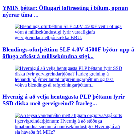
YMIN þéttar: Öflugari loftræsting í bílum, opnun
nýrrar tíma ...
Blendings-ofurþéttinn SLF 4.0V 4500F býður upp á
öfluga afköst á millisekúndna stigi...
Hvernig á að velja hentugasta PLP þéttann fyrir
SSD diska með gervigreind? Ítarleg...