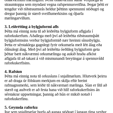
straumtoppa sem myndast vegna rafspennusveiflna. Þegar þétti er
tengdur við riðstraumsrás heldur þéttinn spennunni stöðugri og
dregur þannig úr stærð sveiflumerkisins og óþarfa
mælingarvillum.
3. Leiðrétting á bylgjuformi afls
Þétta má einnig nota til að leiðrétta bylgjuform aflgjafa í
raforkukerfum. Aðallega með því að leiðrétta riðstraumsþátt
bylgjuformsins verður bylgjuformið nær hreinni sínusbylgju.
Þetta er sérstaklega gagnlegt fyrir orkumæla með létt álag eða
ólínulegt álag. Með því að leiðrétta óeðlileg bylgjuform geta
þéttar bætt nákvæmni orkumælinga og aukið hraða afköst
aflgjafa til að takast á við mismunandi breytingar á spennuvídd
raforkukerfisins.
4. Rafsíun
Þétta má einnig nota til orkusíuns í snjallmælum. Hlutverk þeirra
er að draga úr fölskum merkjum en skilja eftir hreint
rafmagnsmerki, sem leiðir til nákvæmari mælinga. Sían er lítil að
stærð og auðvelt er að festa hana við hlíf raforkukerfisins án
sérstakrar uppsetningar, þannig að hún er mikið notuð í
raforkukerfinu.
5. Geymsla raforku
Þar sem snjallmælar þurfa að ganga stöðugt í langan tíma verður