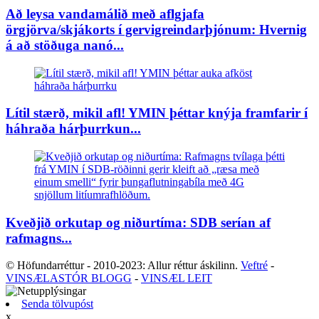
Að leysa vandamálið með aflgjafa
örgjörva/skjákorts í gervigreindarþjónum: Hvernig
á að stöðuga nanó...
Lítil stærð, mikil afl! YMIN þéttar knýja framfarir í
háhraða hárþurrkun...
Kveðjið orkutap og niðurtíma: SDB serían af
rafmagns...
© Höfundarréttur - 2010-2023: Allur réttur áskilinn.
Veftré
-
VINSÆLASTÓR BLOGG
-
VINSÆL LEIT
Senda tölvupóst
x