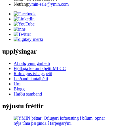
Netfang:
ymin-sale@ymin.com
upplýsingar
Ál rafgreiningarþétti
Fjöllaga keramikþétti-MLCC
Rafmagns tvílagsþétti
Leiðandi tantalþétti
Um
Blogg
Hafðu samband
nýjustu fréttir