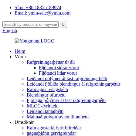
Sími: +86 18355189974
Email: ymin-sale@ymin.com
English
Heim
Vörur
Rafgreiningarþéttar úr áli
Fljótandi stórar vörur
Fljótandi litlar vörur
Leiðandi pólýmer ál fast rafgreiningarþétti
Leiðandi fjölliða blendingur ál rafgreiningarþéttir
Rafmagns tvílagsþétti
Blendingur ofurþétti
Fjöllaga pólýmer ál fast rafgreiningarþétti
MLCC-fyrirtæki
Leiðandi tantalþétti
Málmað pólýprópýlen filmuþétti
Umsóknir
Rafmagnstæki fyrir bifreiðar
gagnaþjónn gervigreindar