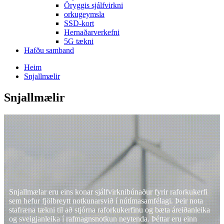
Öryggis sjálfvirkni
orkugeymsla
SSD-kort
Hernaðarverkefni
5G tækni
Hafðu samband
Heim
Snjallmælir
Snjallmælir
Snjallmælar eru eins konar sjálfvirknibúnaður fyrir raforkukerfi
sem hefur fjölbreytt notkunarsvið í nútímasamfélagi. Þeir nota
stafræna tækni til að stjórna raforkukerfinu og bæta áreiðanleika
og sveigjanleika í rafmagnsnotkun neytenda. Þéttar eru einn