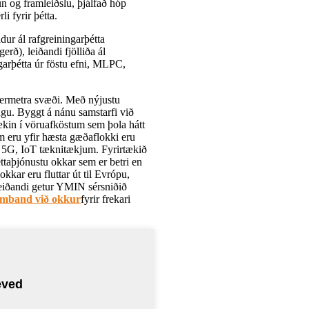
un og framleiðslu, þjálfað hóp
 fyrir þétta.
ldur ál rafgreiningarþétta
rð), leiðandi fjölliða ál
ingarþétta úr föstu efni, MLPC,
fermetra svæði. Með nýjustu
gu. Byggt á nánu samstarfi við
ækin í vöruafköstum sem þola hátt
em eru yfir hæsta gæðaflokki eru
, 5G, IoT tæknitækjum. Fyrirtækið
þéttaþjónustu okkar sem er betri en
kar eru fluttar út til Evrópu,
eiðandi getur YMIN sérsniðið
amband við okkur
fyrir frekari