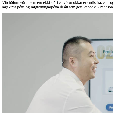
Við höfum vörur sem eru ekki síðri en vörur okkar erlendis frá, ein
lagskipta þétta og rafgreiningarþétta úr áli sem geta keppt við Panaso