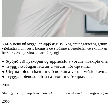
YMIN hefur nú byggt upp alþjóðlegt sölu- og dreifingarnet og getum 
viðskiptavinum bestu þjónustu og stuðning á þægilegan og skilvirkan 
beiðnir viðskiptavina okkar í forgangi.
● Styðjið við nýsköpun og uppfærslu á vörum viðskiptavina
● Tryggja stöðugan rekstur á vörum viðskiptavina.
● Útrýma földum hættum við notkun á vörum viðskiptavina
● Tryggja notendaupplifun af vörum viðskiptavina.
2001
Shangyu Yongming Electronics Co., Ltd. var stofnað í Shangyu og sérhæ
2005