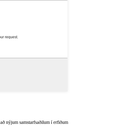
 að nýjum samstarfsaðilum í erfiðum