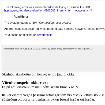
Skrifaðu skilaboðin þín hér og sendu þau til okkar
Vöruheimspeki okkar er:
Ef þú átt í erfiðleikum með þétta skaltu finna YMIN.
Það er einmitt vegna þessarar setningar sem við YMIN leitum stöðugt
aðstæðum og vörur fyrirtækisins okkar þróast hraðar og hraðar.