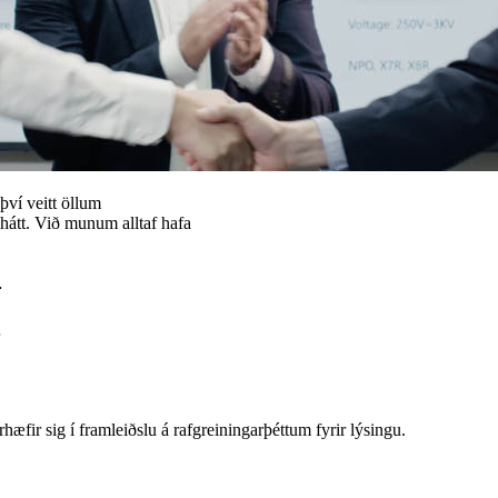
því veitt öllum
hátt. Við munum alltaf hafa
.
.
fir sig í framleiðslu á rafgreiningarþéttum fyrir lýsingu.