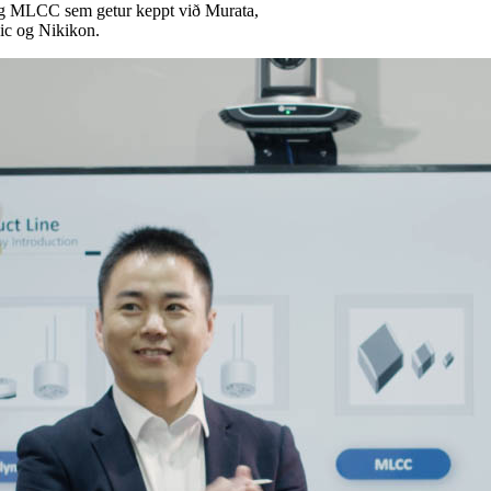
s og MLCC sem getur keppt við Murata,
nic og Nikikon.