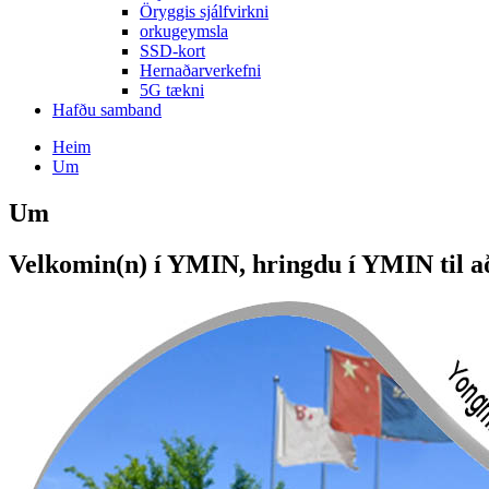
Öryggis sjálfvirkni
orkugeymsla
SSD-kort
Hernaðarverkefni
5G tækni
Hafðu samband
Heim
Um
Um
Velkomin(n) í YMIN, hringdu í YMIN til að 