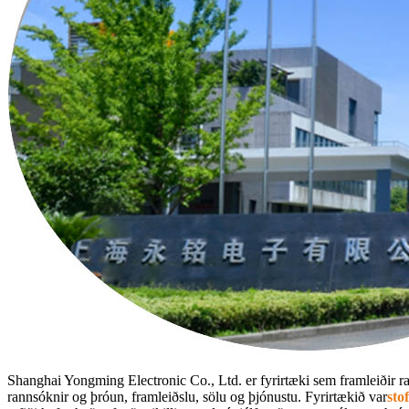
Shanghai Yongming Electronic Co., Ltd. er fyrirtæki sem framleiðir r
rannsóknir og þróun, framleiðslu, sölu og þjónustu. Fyrirtækið var
sto