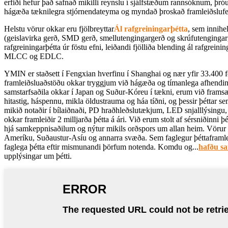
erfiði hefur það safnað mikilli reynslu í sjálfstæðum rannsóknum, þró
hágæða tæknilegra stjórnendateyma og myndað þroskað framleiðsluferli
Helstu vörur okkar eru fjölbreyttar
Ál rafgreiningarþétta
, sem innihe
(geislavirka gerð, SMD gerð, smellutengingargerð og skrúfutengingarge
rafgreiningarþétta úr föstu efni, leiðandi fjölliða blending ál rafgrein
MLCC og EDLC.
YMIN er staðsett í Fengxian hverfinu í Shanghai og nær yfir 33.400 
framleiðsluaðstöðu okkar tryggjum við hágæða og tímanlega afhendin
samstarfsaðila okkar í Japan og Suður-Kóreu í tækni, erum við frams
hitastig, háspennu, mikla öldustrauma og háa tíðni, og þessir þéttar s
mikið notaðir í bílaiðnaði, PD hraðhleðslutækjum, LED snjalllýsingu
okkar framleiðir 2 milljarða þétta á ári. Við erum stolt af sérsniðinni 
hjá samkeppnisaðilum og nýtur mikils orðspors um allan heim. Vörur ok
Ameríku, Suðaustur-Asíu og annarra svæða. Sem faglegur þéttaframl
faglega þétta eftir mismunandi þörfum notenda. Komdu og...
hafðu s
upplýsingar um þétti.