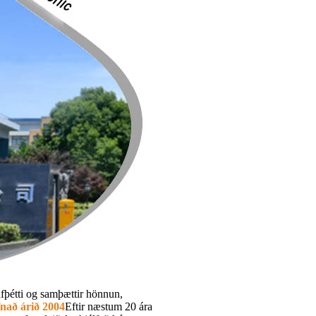
afþétti og samþættir hönnun,
fnað árið 2004
Eftir næstum 20 ára