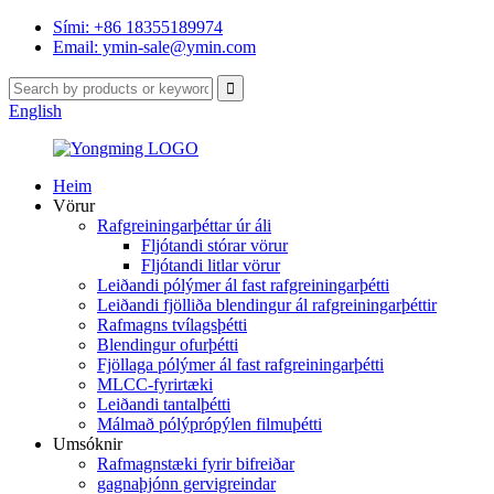
Sími: +86 18355189974
Email: ymin-sale@ymin.com
English
Heim
Vörur
Rafgreiningarþéttar úr áli
Fljótandi stórar vörur
Fljótandi litlar vörur
Leiðandi pólýmer ál fast rafgreiningarþétti
Leiðandi fjölliða blendingur ál rafgreiningarþéttir
Rafmagns tvílagsþétti
Blendingur ofurþétti
Fjöllaga pólýmer ál fast rafgreiningarþétti
MLCC-fyrirtæki
Leiðandi tantalþétti
Málmað pólýprópýlen filmuþétti
Umsóknir
Rafmagnstæki fyrir bifreiðar
gagnaþjónn gervigreindar