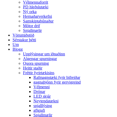
Vélmennaforrit
PD hleðslutæki
Ný orka
Hernaðarverkefni
Samskiptabúnaður
Mótor drif
Snjallmælir
Vörumiðstöð
Sérstakur þétti
Um
Blogg
Upplýsingar um iðnaðinn
Algengar spurningar
Quora spurning
Heitir staðir
Fréttir fyrirtækisins
Rafmagnstæki fyrir bifreiðar
gagnaþjónn fyrir gervigreind
Vélmenni
Drónar
LED skjár
Neytendatækni
snjalllýsing
aflgjafi
Snjallmælir