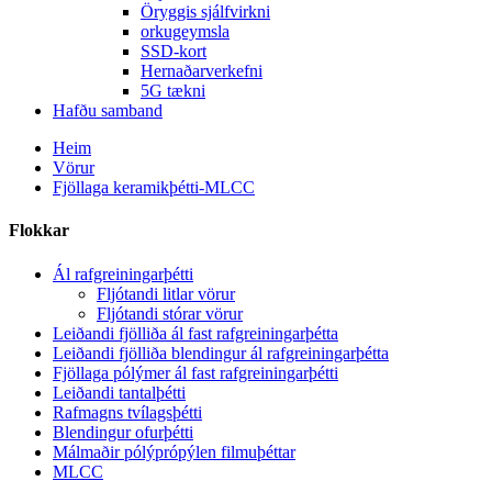
Öryggis sjálfvirkni
orkugeymsla
SSD-kort
Hernaðarverkefni
5G tækni
Hafðu samband
Heim
Vörur
Fjöllaga keramikþétti-MLCC
Flokkar
Ál rafgreiningarþétti
Fljótandi litlar vörur
Fljótandi stórar vörur
Leiðandi fjölliða ál fast rafgreiningarþétta
Leiðandi fjölliða blendingur ál rafgreiningarþétta
Fjöllaga pólýmer ál fast rafgreiningarþétti
Leiðandi tantalþétti
Rafmagns tvílagsþétti
Blendingur ofurþétti
Málmaðir pólýprópýlen filmuþéttar
MLCC