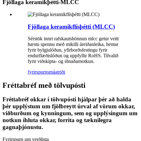
Fjöllaga keramikþétti-MLCC
Fjöllaga keramikflísþétti (MLCC)
Sérstök innri rafskautshönnun mlcc getur veitt
hæstu spennu með mikilli áreiðanleika, hentar
fyrir bylgjulóðun, yfirborðsfestingu fyrir
endurflæðislóðun og uppfyllir RoHS. Tilvalið
fyrir viðskipta- og iðnaðarnotkun.
fyrirspurn
smáatriði
Fréttabréf með tölvupósti
Fréttabréf okkar í tölvupósti hjálpar þér að halda
þér upplýstum um fjölbreytt úrval af vörum okkar,
viðburðum og kynningum, sem og upplýsingum um
notkun íhluta okkar, forrita og tæknilegra
gagnaþjónustu.
Fyrirspurn um verðlista