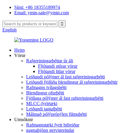
Sími: +86 18355189974
Email: ymin-sale@ymin.com
English
Heim
Vörur
Rafgreiningarþéttar úr áli
Fljótandi stórar vörur
Fljótandi litlar vörur
Leiðandi pólýmer ál fast rafgreiningarþétti
Leiðandi fjölliða blendingur ál rafgreiningarþéttir
Rafmagns tvílagsþétti
Blendingur ofurþétti
Fjöllaga pólýmer ál fast rafgreiningarþétti
MLCC-fyrirtæki
Leiðandi tantalþétti
Málmað pólýprópýlen filmuþétti
Umsóknir
Rafmagnstæki fyrir bifreiðar
gagnaþjónn gervigreindar