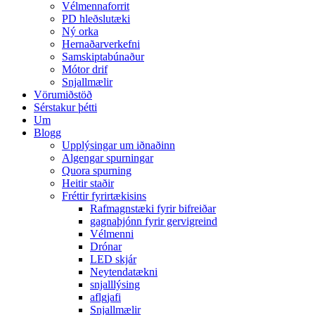
Vélmennaforrit
PD hleðslutæki
Ný orka
Hernaðarverkefni
Samskiptabúnaður
Mótor drif
Snjallmælir
Vörumiðstöð
Sérstakur þétti
Um
Blogg
Upplýsingar um iðnaðinn
Algengar spurningar
Quora spurning
Heitir staðir
Fréttir fyrirtækisins
Rafmagnstæki fyrir bifreiðar
gagnaþjónn fyrir gervigreind
Vélmenni
Drónar
LED skjár
Neytendatækni
snjalllýsing
aflgjafi
Snjallmælir