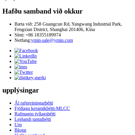
Hafðu samband við okkur
Bæta við: 258 Guangcun Rd, Yangwang Industrial Park,
Fengxian District, Shanghai 201406, Kína
Sími: +86 18355189974
Netfang:
ymin-sale@ymin.com
upplýsingar
Ál rafgreiningarþétti
Fjöllaga keramikþétti-MLCC
Rafmagns tvílagsþétti
Leiðandi tantalþétti
Um
Blogg