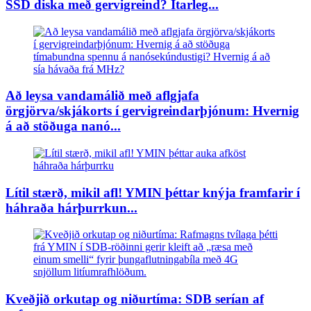
SSD diska með gervigreind? Ítarleg...
Að leysa vandamálið með aflgjafa
örgjörva/skjákorts í gervigreindarþjónum: Hvernig
á að stöðuga nanó...
Lítil stærð, mikil afl! YMIN þéttar knýja framfarir í
háhraða hárþurrkun...
Kveðjið orkutap og niðurtíma: SDB serían af