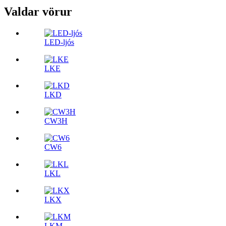
Valdar vörur
LED-ljós
LKE
LKD
CW3H
CW6
LKL
LKX
LKM