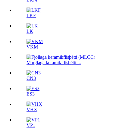
LKF
LK
VKM
Marglaga keramik flísþétti ...
CN3
ES3
VHX
VP1