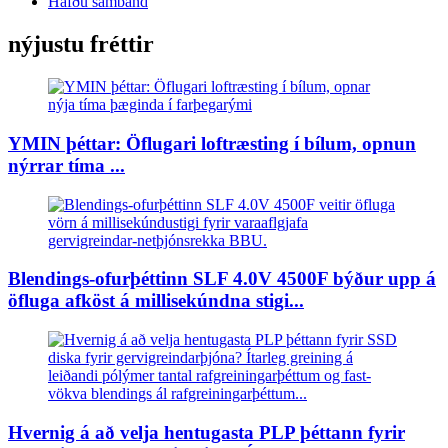
Hafðu samband
nýjustu fréttir
YMIN þéttar: Öflugari loftræsting í bílum, opnun
nýrrar tíma ...
Blendings-ofurþéttinn SLF 4.0V 4500F býður upp á
öfluga afköst á millisekúndna stigi...
Hvernig á að velja hentugasta PLP þéttann fyrir