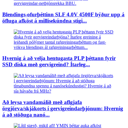
Blendings-ofurþéttinn SLF 4.0V 4500F býður upp á
öfluga afköst á millisekúndna stigi...
Hvernig á að velja hentugasta PLP þéttann fyrir
SSD diska með gervigreind? Ítarleg...
Að leysa vandamálið með aflgjafa
örgjörva/skjákorts í gervigreindarþjónum: Hvernig
á að stöðuga nanó...