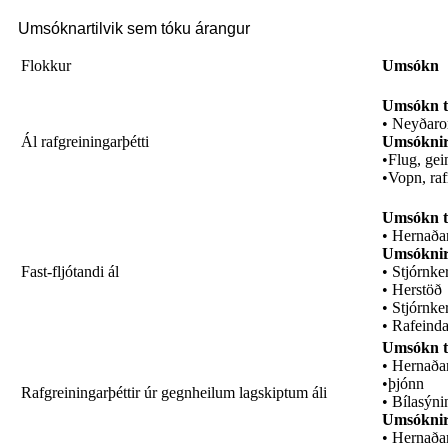
Umsóknartilvik sem tóku árangur
Flokkur
Umsókn
Umsókn t
• Neyðaro
Ál rafgreiningarþétti
Umsóknir 
•Flug, gei
•Vopn, ra
Umsókn t
• Hernaða
Umsóknir 
Fast-fljótandi ál
• Stjórnke
• Herstöð
• Stjórnke
• Rafeinda
Umsókn t
• Hernaðar
•þjónn
Rafgreiningarþéttir úr gegnheilum lagskiptum áli
• Bílasýni
Umsóknir 
• Hernaðar