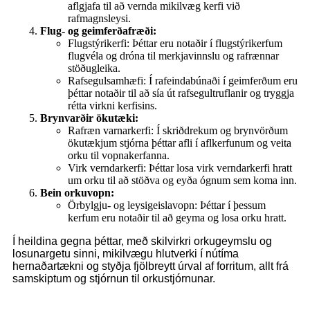
aflgjafa til að vernda mikilvæg kerfi við
rafmagnsleysi.
Flug- og geimferðafræði:
Flugstýrikerfi: Þéttar eru notaðir í flugstýrikerfum
flugvéla og dróna til merkjavinnslu og rafrænnar
stöðugleika.
Rafsegulsamhæfi: Í rafeindabúnaði í geimferðum eru
þéttar notaðir til að sía út rafsegultruflanir og tryggja
rétta virkni kerfisins.
Brynvarðir ökutæki:
Rafræn varnarkerfi: Í skriðdrekum og brynvörðum
ökutækjum stjórna þéttar afli í aflkerfunum og veita
orku til vopnakerfanna.
Virk verndarkerfi: Þéttar losa virk verndarkerfi hratt
um orku til að stöðva og eyða ógnum sem koma inn.
Bein orkuvopn:
Örbylgju- og leysigeislavopn: Þéttar í þessum
kerfum eru notaðir til að geyma og losa orku hratt.
Í heildina gegna þéttar, með skilvirkri orkugeymslu og
losunargetu sinni, mikilvægu hlutverki í nútíma
hernaðartækni og styðja fjölbreytt úrval af forritum, allt frá
samskiptum og stjórnun til orkustjórnunar.