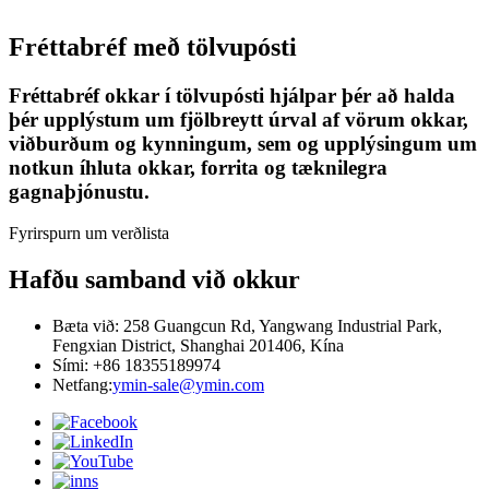
Fréttabréf með tölvupósti
Fréttabréf okkar í tölvupósti hjálpar þér að halda
þér upplýstum um fjölbreytt úrval af vörum okkar,
viðburðum og kynningum, sem og upplýsingum um
notkun íhluta okkar, forrita og tæknilegra
gagnaþjónustu.
Fyrirspurn um verðlista
Hafðu samband við okkur
Bæta við: 258 Guangcun Rd, Yangwang Industrial Park,
Fengxian District, Shanghai 201406, Kína
Sími: +86 18355189974
Netfang:
ymin-sale@ymin.com