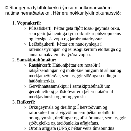
Þéttar gegna lykilhlutverki í ýmsum notkunarsviðum
nútíma hernaðartækni. Hér eru nokkur lykilnotkunarsvið:
Vopnakerfi:
Púlsaflskerfi: Þéttar geta fljótt losað geymda orku,
sem gerir þá hentuga fyrir orkuríkar púlsvopn eins
og leysigeislavopn og járnbrautarbyssur.
Leiðsögukerfi: Þéttar eru nauðsynlegir í
rafeindastýringar- og leiðsögukerfum eldflauga og
annarra nákvæmnisstýrðra vopna.
Samskiptabúnaður:
Ratsjárkerfi: Hátíðniþéttar eru notaðir í
ratsjársendingar- og móttökueiningum til síunar og
merkjameðferðar, sem tryggir stöðuga sendingu
hátíðnimerkja.
Gervihnattasamskipti: Í samskiptabúnaði um
gervihnetti og jarðstöðvar eru þéttar notaðir til
merkjavinnslu og orkugeymslu.
Rafkerfi:
Orkugeymsla og dreifing: Í herstöðvum og
raforkukerfum á vígvöllum eru þéttar notaðir til
orkugeymslu, dreifingar og aflstjórnunar, sem tryggir
stöðugleika og áreiðanleika aflgjafans.
Órofin aflgjafa (UPS): Þéttar veita tímabundna