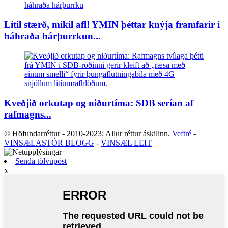
Lítil stærð, mikil afl! YMIN þéttar knýja framfarir í
háhraða hárþurrkun...
Kveðjið orkutap og niðurtíma: SDB serían af
rafmagns...
© Höfundarréttur - 2010-2023: Allur réttur áskilinn.
Veftré
-
VINSÆLASTÓR BLOGG
-
VINSÆL LEIT
Senda tölvupóst
x