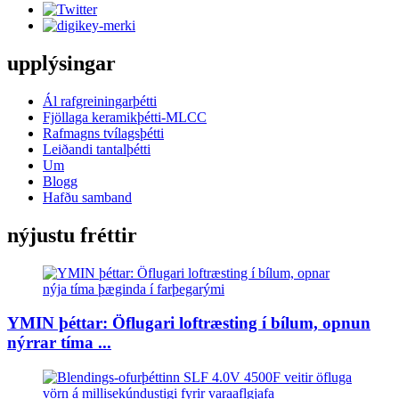
upplýsingar
Ál rafgreiningarþétti
Fjöllaga keramikþétti-MLCC
Rafmagns tvílagsþétti
Leiðandi tantalþétti
Um
Blogg
Hafðu samband
nýjustu fréttir
YMIN þéttar: Öflugari loftræsting í bílum, opnun
nýrrar tíma ...