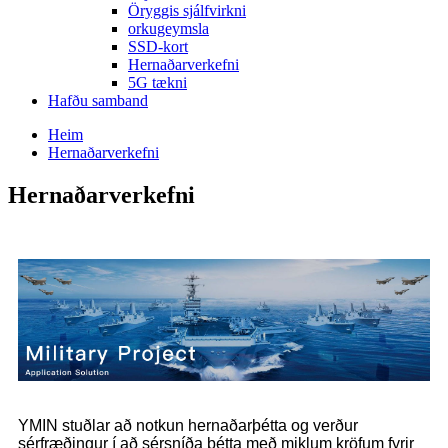
Öryggis sjálfvirkni
orkugeymsla
SSD-kort
Hernaðarverkefni
5G tækni
Hafðu samband
Heim
Hernaðarverkefni
Hernaðarverkefni
YMIN stuðlar að notkun hernaðarþétta og verður
sérfræðingur í að sérsníða þétta með miklum kröfum fyrir