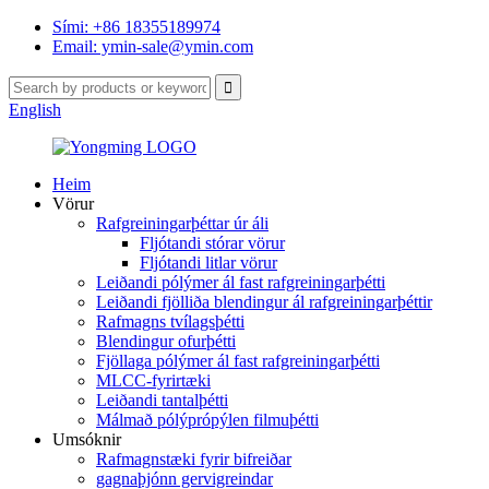
Sími: +86 18355189974
Email: ymin-sale@ymin.com
English
Heim
Vörur
Rafgreiningarþéttar úr áli
Fljótandi stórar vörur
Fljótandi litlar vörur
Leiðandi pólýmer ál fast rafgreiningarþétti
Leiðandi fjölliða blendingur ál rafgreiningarþéttir
Rafmagns tvílagsþétti
Blendingur ofurþétti
Fjöllaga pólýmer ál fast rafgreiningarþétti
MLCC-fyrirtæki
Leiðandi tantalþétti
Málmað pólýprópýlen filmuþétti
Umsóknir
Rafmagnstæki fyrir bifreiðar
gagnaþjónn gervigreindar