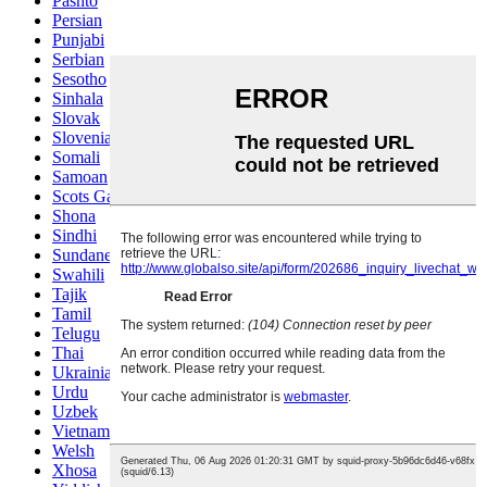
Pashto
Persian
Punjabi
Serbian
Sesotho
Sinhala
Slovak
Slovenian
Somali
Samoan
Scots Gaelic
Shona
Sindhi
Sundanese
Swahili
Tajik
Tamil
Telugu
Thai
Ukrainian
Urdu
Uzbek
Vietnamese
Welsh
Xhosa