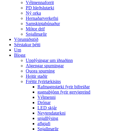
Vélmennaforrit
PD hleðslutæki
Ný orka
Hernaðarverkefni
Samskiptabúnaður
Mótor drif
Snjallmælir
Vörumiðstöð
Sérstakur þétti
Um
Blogg
Upplýsingar um iðnaðinn
Algengar spurningar
Quora spurning
Heitir staðir
Fréttir fyrirtækisins
Rafmagnstæki fyrir bifreiðar
gagnaþjónn fyrir gervigreind
Vélmenni
Drónar
LED skjár
Neytendatækni
snjalllýsing
aflgjafi
Snjallmælir