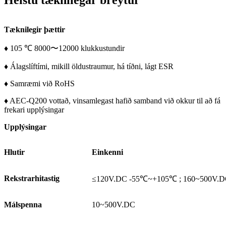
Tæknilegir þættir
♦ 105 ℃ 8000〜12000 klukkustundir
♦ Álagslíftími, mikill öldustraumur, há tíðni, lágt ESR
♦ Samræmi við RoHS
♦ AEC-Q200 vottað, vinsamlegast hafið samband við okkur til að fá
frekari upplýsingar
Upplýsingar
Hlutir
Einkenni
Rekstrarhitastig
≤120V.DC -55℃~+105℃ ; 160~500V.
Málspenna
10~500V.DC