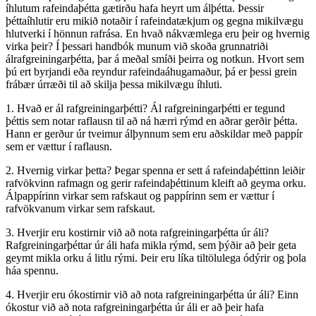
íhlutum rafeindaþétta gætirðu hafa heyrt um álþétta. Þessir
þéttaíhlutir eru mikið notaðir í rafeindatækjum og gegna mikilvægu
hlutverki í hönnun rafrása. En hvað nákvæmlega eru þeir og hvernig
virka þeir? Í þessari handbók munum við skoða grunnatriði
álrafgreiningarþétta, þar á meðal smíði þeirra og notkun. Hvort sem
þú ert byrjandi eða reyndur rafeindaáhugamaður, þá er þessi grein
frábær úrræði til að skilja þessa mikilvægu íhluti.
1. Hvað er ál rafgreiningarþétti? Ál rafgreiningarþétti er tegund
þéttis sem notar raflausn til að ná hærri rýmd en aðrar gerðir þétta.
Hann er gerður úr tveimur álþynnum sem eru aðskildar með pappír
sem er vættur í raflausn.
2. Hvernig virkar þetta? Þegar spenna er sett á rafeindaþéttinn leiðir
rafvökvinn rafmagn og gerir rafeindaþéttinum kleift að geyma orku.
Álpappírinn virkar sem rafskaut og pappírinn sem er vættur í
rafvökvanum virkar sem rafskaut.
3. Hverjir eru kostirnir við að nota rafgreiningarþétta úr áli?
Rafgreiningarþéttar úr áli hafa mikla rýmd, sem þýðir að þeir geta
geymt mikla orku á litlu rými. Þeir eru líka tiltölulega ódýrir og þola
háa spennu.
4. Hverjir eru ókostirnir við að nota rafgreiningarþétta úr áli? Einn
ókostur við að nota rafgreiningarþétta úr áli er að þeir hafa