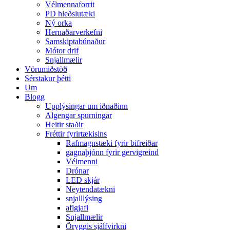
Vélmennaforrit
PD hleðslutæki
Ný orka
Hernaðarverkefni
Samskiptabúnaður
Mótor drif
Snjallmælir
Vörumiðstöð
Sérstakur þétti
Um
Blogg
Upplýsingar um iðnaðinn
Algengar spurningar
Heitir staðir
Fréttir fyrirtækisins
Rafmagnstæki fyrir bifreiðar
gagnaþjónn fyrir gervigreind
Vélmenni
Drónar
LED skjár
Neytendatækni
snjalllýsing
aflgjafi
Snjallmælir
Öryggis sjálfvirkni