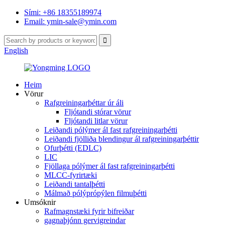
Sími: +86 18355189974
Email: ymin-sale@ymin.com
English
Heim
Vörur
Rafgreiningarþéttar úr áli
Fljótandi stórar vörur
Fljótandi litlar vörur
Leiðandi pólýmer ál fast rafgreiningarþétti
Leiðandi fjölliða blendingur ál rafgreiningarþéttir
Ofurþétti (EDLC)
LIC
Fjöllaga pólýmer ál fast rafgreiningarþétti
MLCC-fyrirtæki
Leiðandi tantalþétti
Málmað pólýprópýlen filmuþétti
Umsóknir
Rafmagnstæki fyrir bifreiðar
gagnaþjónn gervigreindar