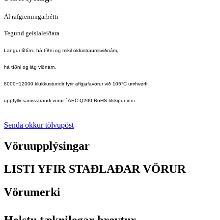
Ál rafgreiningarþétti
Tegund geislaleiðara
Langur líftími, há tíðni og mikil öldustraumsviðnám,
há tíðni og lág viðnám,
8000~12000 klukkustundir fyrir aflgjafavörur við 105°C umhverfi,
uppfyllir samsvarandi vörur í AEC-Q200 RoHS tilskipuninni.
Senda okkur tölvupóst
Vöruupplýsingar
LISTI YFIR STAÐLAÐAR VÖRUR
Vörumerki
Helstu tæknilegar breytur