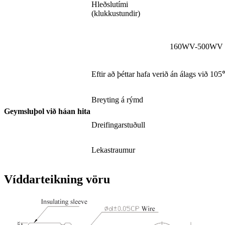
Hleðslutími
(klukkustundir)
160WV-500WV
Eftir að þéttar hafa verið án álags við 10
Breyting á rýmd
Geymsluþol við háan hita
Dreifingarstuðull
Lekastraumur
Víddarteikning vöru