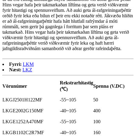
Hins vegar hafa þeir takmarkaðan líftíma og geta verið viðkvæmir
fyrir hitastigi og spennusveiflum. Að auki geta ál-rafgreiningarþéttir
orðið fyrir leka eða bilun ef þeir eru ekki notaðir rétt. Jákvæða hliðin
er að ál-rafgreiningarþéttir hafa hátt hlutfall rafrýmdar á móti
rúmmáli, sem gerir þá gagnlega í forritum þar sem pláss er
takmarkað. Hins vegar hafa þeir takmarkaðan líftíma og geta verið
viðkvæmir fyrir hitastigi og spennusveiflum. Að auki geta ál-
rafgreiningarþéttir verið viðkvæmir fyrir leka og haft hærri
jafngildisraðviðnám samanborið við aðrar gerðir rafeindaþétta.
Fyrri:
LKM
Næst:
LKZ
Rekstrarhitastig
Vörunúmer
Spenna (V.DC)
(℃)
LKGJ2501H122MF
-55~105
50
LKGE2002G150MF
-40~105
400
LKGE1252A470MF
-55~105
100
LKGB1102C2R7MF
-40~105
160