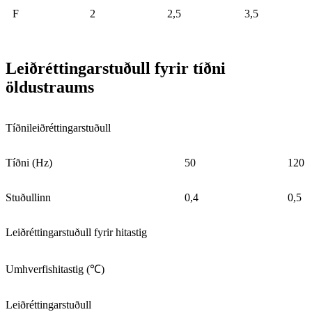
F
2
2,5
3,5
Leiðréttingarstuðull fyrir tíðni
öldustraums
Tíðnileiðréttingarstuðull
Tíðni (Hz)
50
120
Stuðullinn
0,4
0,5
Leiðréttingarstuðull fyrir hitastig
Umhverfishitastig (℃)
Leiðréttingarstuðull