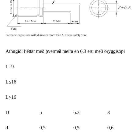
Athugið: Þéttar með þvermál meira en 6,3 eru með öryggisopi
L=9
L≤16
L>16
D
5
6.3
8
d
0,5
0,5
0,6