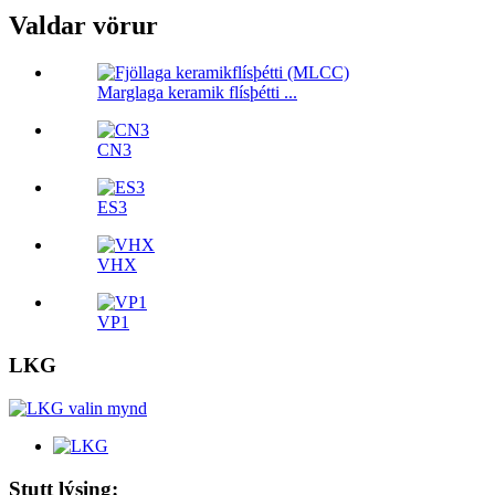
Valdar vörur
Marglaga keramik flísþétti ...
CN3
ES3
VHX
VP1
LKG
Stutt lýsing: