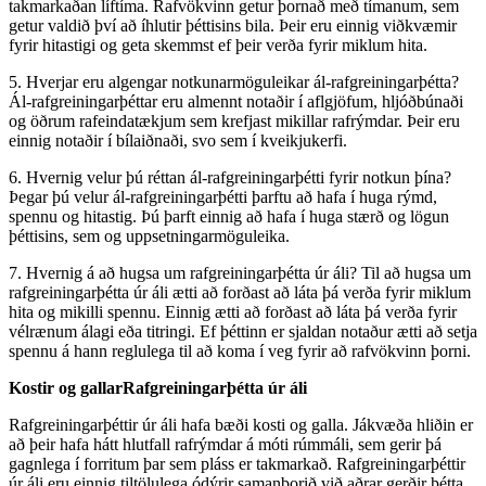
takmarkaðan líftíma. Rafvökvinn getur þornað með tímanum, sem
getur valdið því að íhlutir þéttisins bila. Þeir eru einnig viðkvæmir
fyrir hitastigi og geta skemmst ef þeir verða fyrir miklum hita.
5. Hverjar eru algengar notkunarmöguleikar ál-rafgreiningarþétta?
Ál-rafgreiningarþéttar eru almennt notaðir í aflgjöfum, hljóðbúnaði
og öðrum rafeindatækjum sem krefjast mikillar rafrýmdar. Þeir eru
einnig notaðir í bílaiðnaði, svo sem í kveikjukerfi.
6. Hvernig velur þú réttan ál-rafgreiningarþétti fyrir notkun þína?
Þegar þú velur ál-rafgreiningarþétti þarftu að hafa í huga rýmd,
spennu og hitastig. Þú þarft einnig að hafa í huga stærð og lögun
þéttisins, sem og uppsetningarmöguleika.
7. Hvernig á að hugsa um rafgreiningarþétta úr áli? Til að hugsa um
rafgreiningarþétta úr áli ætti að forðast að láta þá verða fyrir miklum
hita og mikilli spennu. Einnig ætti að forðast að láta þá verða fyrir
vélrænum álagi eða titringi. Ef þéttinn er sjaldan notaður ætti að setja
spennu á hann reglulega til að koma í veg fyrir að rafvökvinn þorni.
Kostir og gallar
Rafgreiningarþétta úr áli
Rafgreiningarþéttir úr áli hafa bæði kosti og galla. Jákvæða hliðin er
að þeir hafa hátt hlutfall rafrýmdar á móti rúmmáli, sem gerir þá
gagnlega í forritum þar sem pláss er takmarkað. Rafgreiningarþéttir
úr áli eru einnig tiltölulega ódýrir samanborið við aðrar gerðir þétta.