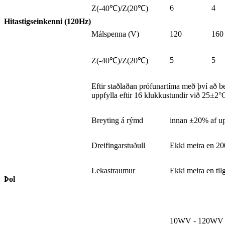
6
4
Z(-40℃)/Z(20℃)
Hitastigseinkenni (120Hz)
Málspenna (V)
120
160
5
5
Z(-40℃)/Z(20℃)
Eftir staðlaðan prófunartíma með því að b
uppfylla eftir 16 klukkustundir við 25±2°
Breyting á rýmd
innan ±20% af up
Dreifingarstuðull
Ekki meira en 200
Lekastraumur
Ekki meira en tilg
Þol
10WV - 120WV