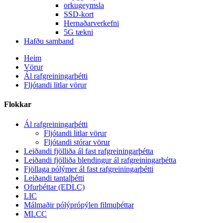
orkugeymsla
SSD-kort
Hernaðarverkefni
5G tækni
Hafðu samband
Heim
Vörur
Ál rafgreiningarþétti
Fljótandi litlar vörur
Flokkar
Ál rafgreiningarþétti
Fljótandi litlar vörur
Fljótandi stórar vörur
Leiðandi fjölliða ál fast rafgreiningarþétta
Leiðandi fjölliða blendingur ál rafgreiningarþétta
Fjöllaga pólýmer ál fast rafgreiningarþétti
Leiðandi tantalþétti
Ofurþéttar (EDLC)
LIC
Málmaðir pólýprópýlen filmuþéttar
MLCC