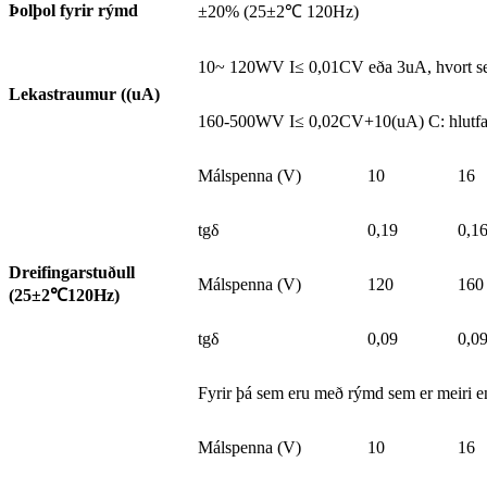
Þolþol fyrir rýmd
±20% (25±2℃ 120Hz)
10~ 120WV I≤ 0,01CV eða 3uA, hvort sem
Lekastraumur ((uA)
160-500WV I≤ 0,02CV+10(uA) C: hlutfalls
Málspenna (V)
10
16
tgδ
0,19
0,1
Dreifingarstuðull
Málspenna (V)
120
160
(25±2
℃
120Hz)
tgδ
0,09
0,0
Fyrir þá sem eru með rýmd sem er meiri 
Málspenna (V)
10
16