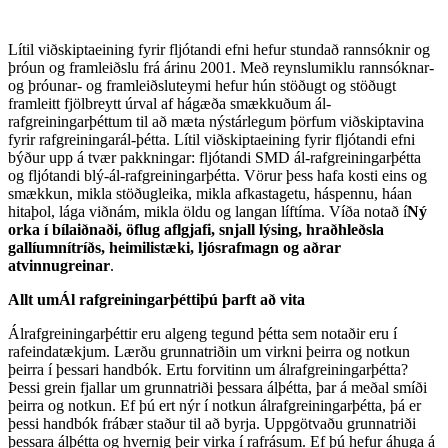
Lítil viðskiptaeining fyrir fljótandi efni hefur stundað rannsóknir og
þróun og framleiðslu frá árinu 2001. Með reynslumiklu rannsóknar-
og þróunar- og framleiðsluteymi hefur hún stöðugt og stöðugt
framleitt fjölbreytt úrval af hágæða smækkuðum ál-
rafgreiningarþéttum til að mæta nýstárlegum þörfum viðskiptavina
fyrir rafgreiningarál-þétta. Lítil viðskiptaeining fyrir fljótandi efni
býður upp á tvær pakkningar: fljótandi SMD ál-rafgreiningarþétta
og fljótandi blý-ál-rafgreiningarþétta. Vörur þess hafa kosti eins og
smækkun, mikla stöðugleika, mikla afkastagetu, háspennu, háan
hitaþol, lága viðnám, mikla öldu og langan líftíma. Víða notað í
Ný
orka í bílaiðnaði, öflug aflgjafi, snjall lýsing, hraðhleðsla
gallíumnítríðs, heimilistæki, ljósrafmagn og aðrar
atvinnugreinar
.
Allt um
Ál rafgreiningarþétti
þú þarft að vita
Álrafgreiningarþéttir eru algeng tegund þétta sem notaðir eru í
rafeindatækjum. Lærðu grunnatriðin um virkni þeirra og notkun
þeirra í þessari handbók. Ertu forvitinn um álrafgreiningarþétta?
Þessi grein fjallar um grunnatriði þessara álþétta, þar á meðal smíði
þeirra og notkun. Ef þú ert nýr í notkun álrafgreiningarþétta, þá er
þessi handbók frábær staður til að byrja. Uppgötvaðu grunnatriði
þessara álþétta og hvernig þeir virka í rafrásum. Ef þú hefur áhuga á