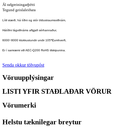
Ál rafgreiningarþétti
Tegund geislaleiðara
Lítil stærð, há tíðni og stór öldustraumsviðnám,
Hátíðni lágviðnáms aflgjafi sérhannaður,
6000~8000 klukkustundir undir 105
°C
umhverfi,
Er í samræmi við AEC-Q200 RoHS tilskipunina.
Senda okkur tölvupóst
Vöruupplýsingar
LISTI YFIR STAÐLAÐAR VÖRUR
Vörumerki
Helstu tæknilegar breytur