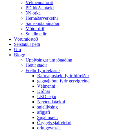
Vélmennaforrit
PD hleðslutæki
Ný orka
Hernaðarverkefni
Samskiptabúnaður
Mótor drif
Snjallmælir
Vörumiðstöð
Sérstakur þétti
Um
Blogg
Upplýsingar um iðnaðinn
Heitir staðir
Fréttir fyrirtækisins
Rafmagnstæki fyrir bifreiðar
gagnaþjónn fyrir gervigreind
Vélmenni
Drónar
LED skjár
Neytendatækni
snjalllýsing
aflgjafi
Snjallmælir
Öryggis sjálfvirkni
orkugeymsla