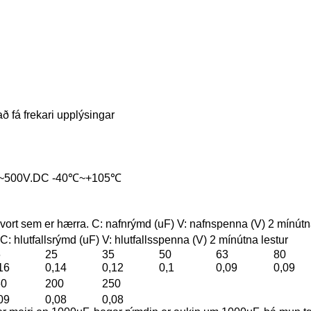
ð fá frekari upplýsingar
~500V.DC -40℃~+105℃
t sem er hærra. C: nafnrýmd (uF) V: nafnspenna (V) 2 mínútna
lutfallsrýmd (uF) V: hlutfallsspenna (V) 2 mínútna lestur
6
25
35
50
63
80
16
0,14
0,12
0,1
0,09
0,09
60
200
250
09
0,08
0,08