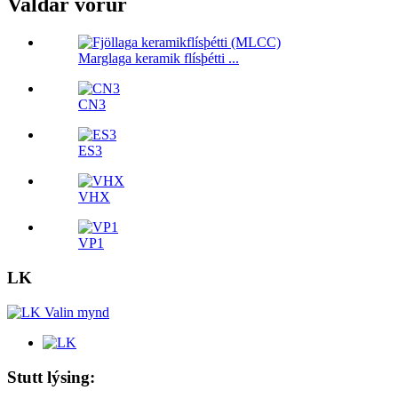
Valdar vörur
Marglaga keramik flísþétti ...
CN3
ES3
VHX
VP1
LK
Stutt lýsing: