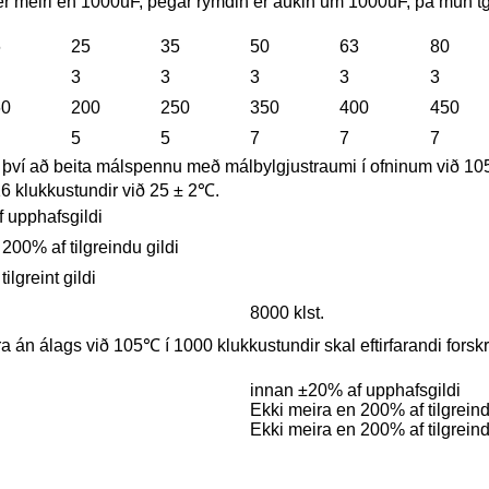
r meiri en 1000uF, þegar rýmdin er aukin um 1000uF, þá mun t
6
25
35
50
63
80
3
3
3
3
3
60
200
250
350
400
450
5
5
7
7
7
ð því að beita málspennu með málbylgjustraumi í ofninum við 10
ir 16 klukkustundir við 25 ± 2℃.
 upphafsgildi
200% af tilgreindu gildi
ilgreint gildi
8000 klst.
era án álags við 105℃ í 1000 klukkustundir skal eftirfarandi forskri
innan ±20% af upphafsgildi
Ekki meira en 200% af tilgreind
Ekki meira en 200% af tilgreind