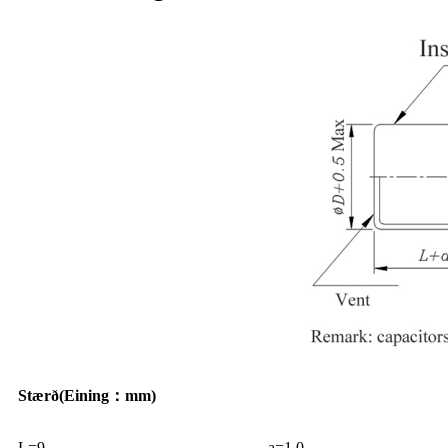
Stærð
(
Eining
：
mm)
L=9
a=1,0