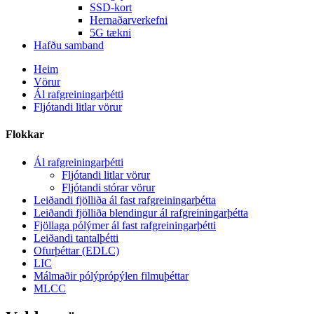
SSD-kort
Hernaðarverkefni
5G tækni
Hafðu samband
Heim
Vörur
Ál rafgreiningarþétti
Fljótandi litlar vörur
Flokkar
Ál rafgreiningarþétti
Fljótandi litlar vörur
Fljótandi stórar vörur
Leiðandi fjölliða ál fast rafgreiningarþétta
Leiðandi fjölliða blendingur ál rafgreiningarþétta
Fjöllaga pólýmer ál fast rafgreiningarþétti
Leiðandi tantalþétti
Ofurþéttar (EDLC)
LIC
Málmaðir pólýprópýlen filmuþéttar
MLCC