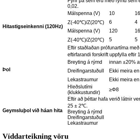
Fyrir þá sem eru með rýmd sem e
0,02.
Málspenna (V)
10
1
6
4
Z(-40℃)/Z(20℃)
Hitastigseinkenni (120Hz)
Málspenna (V)
120
1
5
5
Z(-40℃)/Z(20℃)
Eftir staðlaðan prófunartíma me
eftirfarandi forskrift uppfylla eft
Breyting á rýmd
innan ±20% af
Þol
Dreifingarstuðull
Ekki meira en 
Lekastraumur
Ekki meira en t
Hleðslutími
≥Φ8
(klukkustundir)
Eftir að þéttar hafa verið látnir v
25 ± 2℃.
Geymsluþol við háan hita
Breyting á rýmd
Dreifingarstuðull
Lekastraumur
Víddarteikning vöru