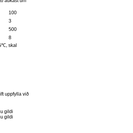
gδ aukast um
100
3
500
8
5℃, skal
ft uppfylla við
u gildi
u gildi