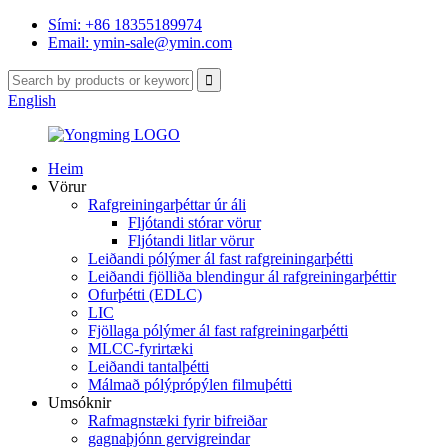
Sími: +86 18355189974
Email: ymin-sale@ymin.com
English
Heim
Vörur
Rafgreiningarþéttar úr áli
Fljótandi stórar vörur
Fljótandi litlar vörur
Leiðandi pólýmer ál fast rafgreiningarþétti
Leiðandi fjölliða blendingur ál rafgreiningarþéttir
Ofurþétti (EDLC)
LIC
Fjöllaga pólýmer ál fast rafgreiningarþétti
MLCC-fyrirtæki
Leiðandi tantalþétti
Málmað pólýprópýlen filmuþétti
Umsóknir
Rafmagnstæki fyrir bifreiðar
gagnaþjónn gervigreindar