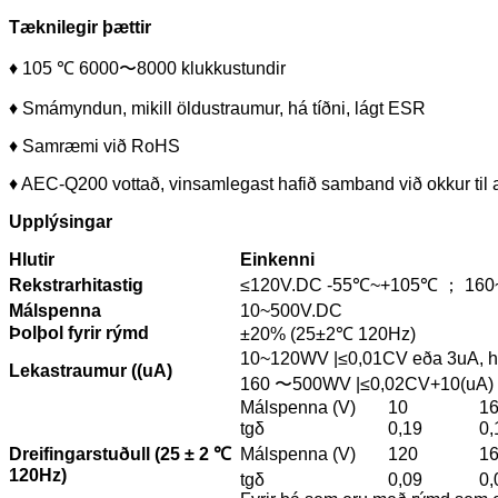
Tæknilegir þættir
♦ 105 ℃ 6000〜8000 klukkustundir
♦ Smámyndun, mikill öldustraumur, há tíðni, lágt ESR
♦ Samræmi við RoHS
♦ AEC-Q200 vottað, vinsamlegast hafið samband við okkur til a
Upplýsingar
Hlutir
Einkenni
Rekstrarhitastig
≤120V.DC -55℃~+105℃ ； 160
Málspenna
10~500V.DC
Þolþol fyrir rýmd
±20% (25±2℃ 120Hz)
10~120WV |≤0,01CV eða 3uA, hvor
Lekastraumur ((uA)
160 〜500WV |≤0,02CV+10(uA) C: h
Málspenna (V)
10
1
tgδ
0,19
0,
Dreifingarstuðull (25 ± 2 ℃
Málspenna (V)
120
1
120Hz)
tgδ
0,09
0,