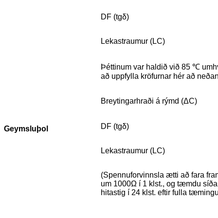
DF (tgδ)
Lekastraumur (LC)
Þéttinum var haldið við 85 ℃ umhv
að uppfylla kröfurnar hér að neðan
Breytingarhraði á rýmd (ΔC)
DF (tgδ)
Geymsluþol
Lekastraumur (LC)
(Spennuforvinnsla ætti að fara fr
um 1000Ω í 1 klst., og tæmdu síðan
hitastig í 24 klst. eftir fulla tæmin