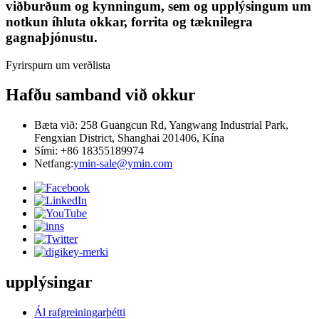
viðburðum og kynningum, sem og upplýsingum um
notkun íhluta okkar, forrita og tæknilegra
gagnaþjónustu.
Fyrirspurn um verðlista
Hafðu samband við okkur
Bæta við: 258 Guangcun Rd, Yangwang Industrial Park,
Fengxian District, Shanghai 201406, Kína
Sími: +86 18355189974
Netfang:
ymin-sale@ymin.com
upplýsingar
Ál rafgreiningarþétti