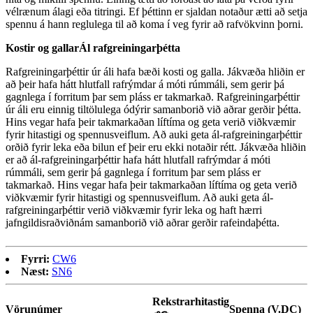
vélrænum álagi eða titringi. Ef þéttinn er sjaldan notaður ætti að setja
spennu á hann reglulega til að koma í veg fyrir að rafvökvinn þorni.
Kostir og gallar
Ál rafgreiningarþétta
Rafgreiningarþéttir úr áli hafa bæði kosti og galla. Jákvæða hliðin er
að þeir hafa hátt hlutfall rafrýmdar á móti rúmmáli, sem gerir þá
gagnlega í forritum þar sem pláss er takmarkað. Rafgreiningarþéttir
úr áli eru einnig tiltölulega ódýrir samanborið við aðrar gerðir þétta.
Hins vegar hafa þeir takmarkaðan líftíma og geta verið viðkvæmir
fyrir hitastigi og spennusveiflum. Að auki geta ál-rafgreiningarþéttir
orðið fyrir leka eða bilun ef þeir eru ekki notaðir rétt. Jákvæða hliðin
er að ál-rafgreiningarþéttir hafa hátt hlutfall rafrýmdar á móti
rúmmáli, sem gerir þá gagnlega í forritum þar sem pláss er
takmarkað. Hins vegar hafa þeir takmarkaðan líftíma og geta verið
viðkvæmir fyrir hitastigi og spennusveiflum. Að auki geta ál-
rafgreiningarþéttir verið viðkvæmir fyrir leka og haft hærri
jafngildisraðviðnám samanborið við aðrar gerðir rafeindaþétta.
Fyrri:
CW6
Næst:
SN6
Rekstrarhitastig
Vörunúmer
Spenna (V.DC)