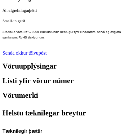
Ál rafgreiningarþétti
Smell-in gerð
Staðlaða vara 85°C 3000 klukkustundir, hentugur fyrir iðnaðardrif, servó og aflgjafa
samkvæmt RoHS tilskipunum.
Senda okkur tölvupóst
Vöruupplýsingar
Listi yfir vörur númer
Vörumerki
Helstu tæknilegar breytur
Tæknilegir þættir