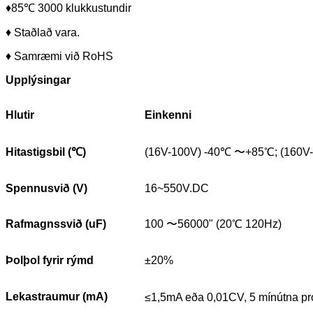
♦85℃ 3000 klukkustundir
♦ Staðlað vara.
♦ Samræmi við RoHS
Upplýsingar
Hlutir
Einkenni
Hitastigsbil (
℃
)
(16V-100V) -40℃ 〜+85℃; (160
Spennusvið (V)
16~550V.DC
Rafmagnssvið (uF)
100 〜56000" (20℃ 120Hz)
Þolþol fyrir rýmd
±20%
Lekastraumur (mA)
≤1,5mA eða 0,01CV, 5 mínútna pr