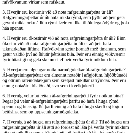
rafvökvanum virkar sem rafskaut.
3. Hverjir eru kostirnir við að nota rafgreiningarþétta úr áli?
Rafgreiningarþéttar úr áli hafa mikla rýmd, sem þýðir að þeir geta
geymt mikla orku á litlu rými. Þeir eru líka tiltölulega ódýrir og þola
háa spennu.
4. Hverjir eru ókostirnir við að nota rafgreiningarþétta úr áli? Einn
ókostur við að nota rafgreiningarþétta úr áli er að þeir hafa
takmarkaðan líftíma. Rafvökvinn getur þornað með tímanum, sem
getur valdið því að íhlutir þéttisins bila. Þeir eru einnig viðkvæmir
fyrir hitastigi og geta skemmst ef þeir verða fyrir miklum hita.
5. Hverjar eru algengar notkunarmöguleikar ál-rafgreiningarþétta?
Ál-rafgreiningarþéttar eru almennt notaðir í aflgjöfum, hljóðbúnaði
og öðrum rafeindatækjum sem krefjast mikillar rafrýmdar. Þeir eru
einnig notaðir í bílaiðnaði, svo sem í kveikjukerfi.
6. Hvernig velur þú réttan ál-rafgreiningarþétti fyrir notkun þína?
Þegar þú velur ál-rafgreiningarþétti þarftu að hafa í huga rýmd,
spennu og hitastig. Þú þarft einnig að hafa í huga stærð og lögun
þéttisins, sem og uppsetningarmöguleika.
7. Hvernig á að hugsa um rafgreiningarþétta úr áli? Til að hugsa um
rafgreiningarþétta úr áli ætti að forðast að láta þá verða fyrir miklum
hita og mikilli spennu. Einnig ætti að forðast að láta þá verða fyrir