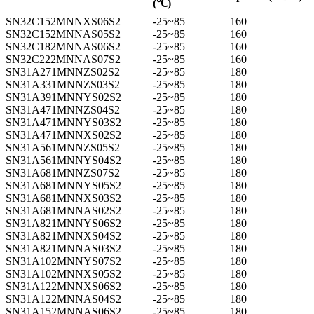
(℃)
SN32C152MNNXS06S2
-25~85
160
SN32C152MNNAS05S2
-25~85
160
SN32C182MNNAS06S2
-25~85
160
SN32C222MNNAS07S2
-25~85
160
SN31A271MNNZS02S2
-25~85
180
SN31A331MNNZS03S2
-25~85
180
SN31A391MNNYS02S2
-25~85
180
SN31A471MNNZS04S2
-25~85
180
SN31A471MNNYS03S2
-25~85
180
SN31A471MNNXS02S2
-25~85
180
SN31A561MNNZS05S2
-25~85
180
SN31A561MNNYS04S2
-25~85
180
SN31A681MNNZS07S2
-25~85
180
SN31A681MNNYS05S2
-25~85
180
SN31A681MNNXS03S2
-25~85
180
SN31A681MNNAS02S2
-25~85
180
SN31A821MNNYS06S2
-25~85
180
SN31A821MNNXS04S2
-25~85
180
SN31A821MNNAS03S2
-25~85
180
SN31A102MNNYS07S2
-25~85
180
SN31A102MNNXS05S2
-25~85
180
SN31A122MNNXS06S2
-25~85
180
SN31A122MNNAS04S2
-25~85
180
SN31A152MNNAS06S2
-25~85
180