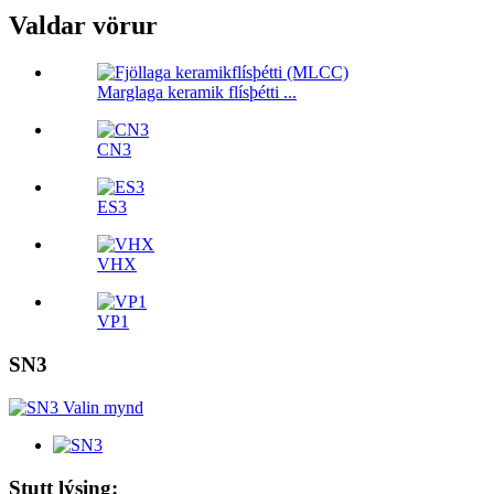
Valdar vörur
Marglaga keramik flísþétti ...
CN3
ES3
VHX
VP1
SN3
Stutt lýsing: