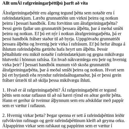
Allt um
Ál rafgreiningarþétti
þú þarft að vita
Álrafgreiningarþéttir eru algeng tegund þétta sem notaðir eru í
rafeindatækjum. Lærðu grunnatriðin um virkni þeirra og notkun
þeirra í þessari handbók. Ertu forvitinn um álrafgreiningarþétta?
Þessi grein fjallar um grunnatriði þessara álþétta, þar á meðal smíði
þeirra og notkun. Ef þú ert nýr í notkun álrafgreiningarþétta, þá er
þessi handbók frábær staður til að byrja. Uppgötvaðu grunnatriði
þessara álþétta og hvernig þeir virka í rafrásum. Ef þú hefur áhuga á
íhlutum rafeindaþétta gætirðu hafa heyrt um álþétta. Þessir
þéttaíhlutir eru mikið notaðir í rafeindatækjum og gegna mikilvægu
hlutverki í hönnun rafrása. En hvað nákvæmlega eru þeir og hvernig
virka þeir? Í þessari handbók munum við skoða grunnatriði
álrafgreiningarþétta, þar á meðal smíði þeirra og notkun. Hvort sem
þú ert byrjandi eða reyndur rafeindaáhugamaður, þá er þessi grein
frábær úrræði til að skilja þessa mikilvægu íhluti.
1. Hvað er ál rafgreiningarþétti? Ál rafgreiningarþétti er tegund
þéttis sem notar raflausn til að ná hærri rýmd en aðrar gerðir þétta.
Hann er gerður úr tveimur álþynnum sem eru aðskildar með pappír
sem er vættur í raflausn.
2. Hvernig virkar þetta? Þegar spenna er sett á rafeindaþéttinn leiðir
rafvökvinn rafmagn og gerir rafeindaþéttinum kleift að geyma orku.
Álpappírinn virkar sem rafskaut og pappírinn sem er vættur í