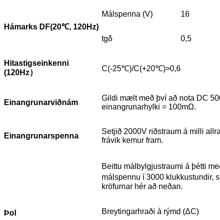
Málspenna (V)
16
Hámarks DF(20
℃
, 120Hz)
tgδ
0,5
Hitastigseinkenni
C(-25℃)/C(+20℃)>0,6
(120Hz
）
Gildi mælt með því að nota DC 50
Einangrunarviðnám
einangrunarhylki = 100mΩ.
Setjið 2000V riðstraum á milli al
Einangrunarspenna
frávik kemur fram.
Beittu málbylgjustraumi á þétti m
málspennu í 3000 klukkustundir, s
kröfurnar hér að neðan.
Breytingarhraði á rýmd (ΔC)
Þol