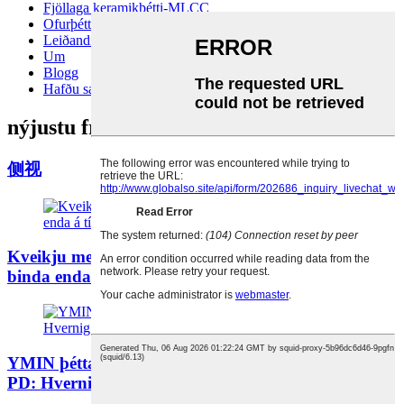
Fjöllaga keramikþétti-MLCC
Ofurþéttar (EDLC)
Leiðandi tantalþétti
Um
Blogg
Hafðu samband
nýjustu fréttir
侧视
Kveikju með einni snertingu! YMIN ofurþéttar
binda enda á tíma þungavinnu ...
YMIN þéttar: „Ósýnilega hjartað“ í hraðhleðslu
PD: Hvernig...