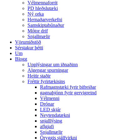
Vélmennaforrit
PD hleðslutæki
Ný orka
Hernaðarverkefni
Samskiptabúnaður
Mótor drif
Snjallmælir
Vörumiðstöð
Sérstakur þétti
Um
Blogg
Upplýsingar um iðnaðinn
Algengar spurningar
Heitir staðir
Fréttir fyrirtækisins
Rafmagnstæki fyrir bifreiðar
gagnaþjónn fyrir gervigreind
Vélmenni
Drónar
LED skjár
Neytendatækni
snjalllýsing
aflgjafi
Snjallmælir
Öryggis sjálfvirkni