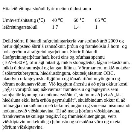
Hitaleiðréttingarstuðull fyrir metinn öldustraum
Umhverfishitastig (℃)
40 ℃
60 ℃
85 ℃
leiðréttingarstuðull
1.7
1.4
1
Deild stórra fljótandi rafgreiningarkerfa var stofnuð árið 2009 og
hefur djúpstæð áhrif á rannsóknir, þróun og framleiðslu á horn- og
boltagerðum álrafgreiningarþéttum. Stórir fljótandi
álrafgreiningarþéttar hafa kosti eins og ofurháa spennu
(16V~630V), ofurlágt hitastig, mikla stöðugleika, lágan lekastraum,
mikla öldustraumsþol og langan líftíma. Vörurnar eru mikið notaðar
í sólarorkubreytum, hleðslustöngum, ökutækjafestum OBC,
utandyra orkugeymsluaflgjöfum og iðnaðartíðnibreytingum og
öðrum notkunarsviðum. Við leggjum áherslu á að nýta okkur kosti
„nýjar vöruþróunar, nákvæmrar framleiðslu og fagteymis sem
samþættir kynningu á notkunarsviðinu“, stefnum að því að „láta
hleðsluna ekki hafa erfiða geymsluílát“, skuldbindum okkur til að
fullnægja markaðnum með tækninýjungum og sameina mismunandi
notkunarsvið viðskiptavina. Til að mæta þörfum viðskiptavina,
framkvæma tæknilega tengikví og framleiðslutengingu, veita
viðskiptavinum tæknilega þjónustu og sérsniðna vöru og mæta
þörfum viðskiptavina.