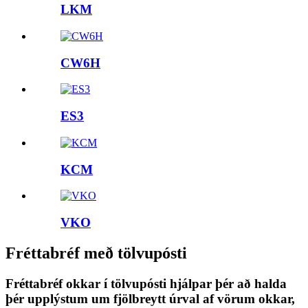
LKM
CW6H
ES3
KCM
VKO
Fréttabréf með tölvupósti
Fréttabréf okkar í tölvupósti hjálpar þér að halda
þér upplýstum um fjölbreytt úrval af vörum okkar,