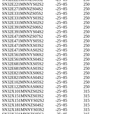
SN32E221MNNYS02S2
-25~85
250
SN32E271MNNZS04S2
-25~85
250
SN32E331MNNZS05S2
-25~85
250
SN32E331MNNYS03S2
-25~85
250
SN32E331MNNXS02S2
-25~85
250
SN32E391MNNZS06S2
-25~85
250
SN32E391MNNYS04S2
-25~85
250
SN32E471MNNZS07S2
-25~85
250
SN32E471MNNYS05S2
-25~85
250
SN32E471MNNXS03S2
-25~85
250
SN32E471MNNAS02S2
-25~85
250
SN32E561MNNYS06S2
-25~85
250
SN32E561MNNXS04S2
-25~85
250
SN32E681MNNXS05S2
-25~85
250
SN32E681MNNAS03S2
-25~85
250
SN32E821MNNXS06S2
-25~85
250
SN32E821MNNAS04S2
-25~85
250
SN32E102MNNAS05S2
-25~85
250
SN32E122MNNAS06S2
-25~85
250
SN32X101MNNZS02S2
-25~85
315
SN32X151MNNZS03S2
-25~85
315
SN32X151MNNYS02S2
-25~85
315
SN32X181MNNZS04S2
-25~85
315
SN32X181MNNYS03S2
-25~85
315