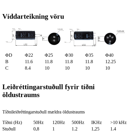
Víddarteikning vöru
ΦD
Φ22
Φ25
Φ30
Φ35
Φ40
B
11.6
11.8
11.8
11.8
12.25
C
8.4
10
10
10
10
Leiðréttingarstuðull fyrir tíðni
öldustraums
Tíðnileiðréttingarstuðull mældra öldustraums
Tíðni (Hz)
50Hz
120Hz
500Hz
IKHz
>10 kHz
Stuðull
0,8
1
1.2
1,25
1.4