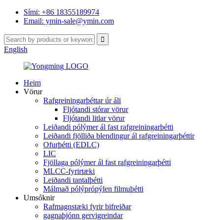
Sími: +86 18355189974
Email: ymin-sale@ymin.com
English
Heim
Vörur
Rafgreiningarþéttar úr áli
Fljótandi stórar vörur
Fljótandi litlar vörur
Leiðandi pólýmer ál fast rafgreiningarþétti
Leiðandi fjölliða blendingur ál rafgreiningarþéttir
Ofurþétti (EDLC)
LIC
Fjöllaga pólýmer ál fast rafgreiningarþétti
MLCC-fyrirtæki
Leiðandi tantalþétti
Málmað pólýprópýlen filmuþétti
Umsóknir
Rafmagnstæki fyrir bifreiðar
gagnaþjónn gervigreindar