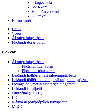
orkugeymsla
SSD-kort
Hernaðarverkefni
5G tækni
Hafðu samband
Heim
Vörur
Ál rafgreiningarþétti
Fljótandi stórar vörur
Flokkar
Ál rafgreiningarþétti
Fljótandi litlar vörur
Fljótandi stórar vörur
Leiðandi fjölliða ál fast rafgreiningarþétta
Leiðandi fjölliða blendingur ál rafgreiningarþétta
Fjöllaga pólýmer ál fast rafgreiningarþétti
Leiðandi tantalþétti
Ofurþéttar (EDLC)
LIC
Málmaðir pólýprópýlen filmuþéttar
MLCC