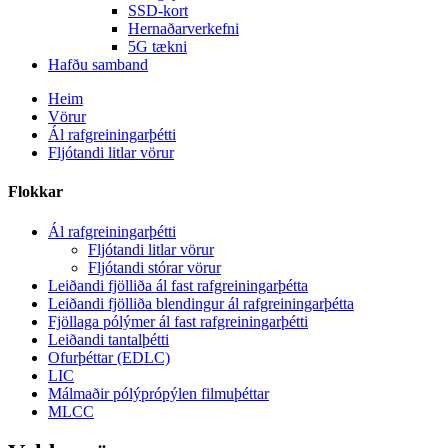
SSD-kort
Hernaðarverkefni
5G tækni
Hafðu samband
Heim
Vörur
Ál rafgreiningarþétti
Fljótandi litlar vörur
Flokkar
Ál rafgreiningarþétti
Fljótandi litlar vörur
Fljótandi stórar vörur
Leiðandi fjölliða ál fast rafgreiningarþétta
Leiðandi fjölliða blendingur ál rafgreiningarþétta
Fjöllaga pólýmer ál fast rafgreiningarþétti
Leiðandi tantalþétti
Ofurþéttar (EDLC)
LIC
Málmaðir pólýprópýlen filmuþéttar
MLCC