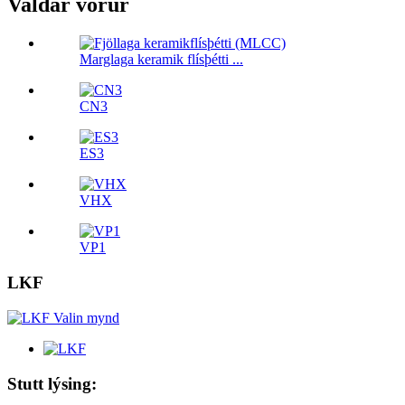
Valdar vörur
Marglaga keramik flísþétti ...
CN3
ES3
VHX
VP1
LKF
Stutt lýsing: