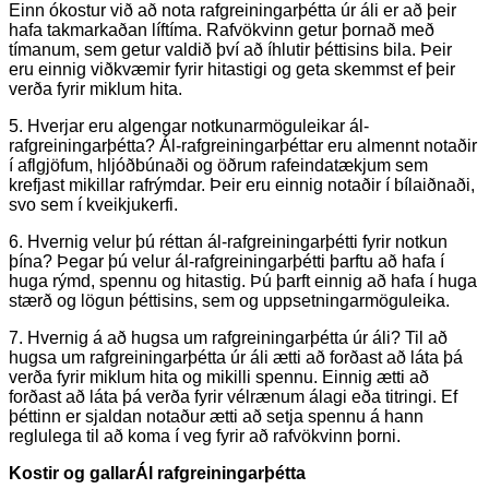
Einn ókostur við að nota rafgreiningarþétta úr áli er að þeir
hafa takmarkaðan líftíma. Rafvökvinn getur þornað með
tímanum, sem getur valdið því að íhlutir þéttisins bila. Þeir
eru einnig viðkvæmir fyrir hitastigi og geta skemmst ef þeir
verða fyrir miklum hita.
5. Hverjar eru algengar notkunarmöguleikar ál-
rafgreiningarþétta? Ál-rafgreiningarþéttar eru almennt notaðir
í aflgjöfum, hljóðbúnaði og öðrum rafeindatækjum sem
krefjast mikillar rafrýmdar. Þeir eru einnig notaðir í bílaiðnaði,
svo sem í kveikjukerfi.
6. Hvernig velur þú réttan ál-rafgreiningarþétti fyrir notkun
þína? Þegar þú velur ál-rafgreiningarþétti þarftu að hafa í
huga rýmd, spennu og hitastig. Þú þarft einnig að hafa í huga
stærð og lögun þéttisins, sem og uppsetningarmöguleika.
7. Hvernig á að hugsa um rafgreiningarþétta úr áli? Til að
hugsa um rafgreiningarþétta úr áli ætti að forðast að láta þá
verða fyrir miklum hita og mikilli spennu. Einnig ætti að
forðast að láta þá verða fyrir vélrænum álagi eða titringi. Ef
þéttinn er sjaldan notaður ætti að setja spennu á hann
reglulega til að koma í veg fyrir að rafvökvinn þorni.
Kostir og gallar
Ál rafgreiningarþétta