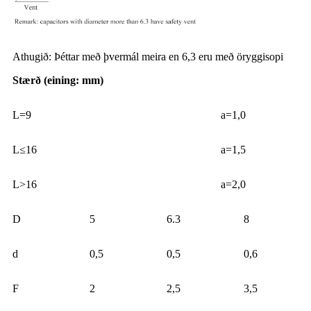
Athugið: Þéttar með þvermál meira en 6,3 eru með öryggisopi
Stærð (eining: mm)
L=9
a=1,0
L≤16
a=1,5
L>16
a=2,0
D
5
6.3
8
d
0,5
0,5
0,6
F
2
2,5
3,5