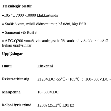
Tæknilegir þættir
♦105 ℃ 7000~10000 klukkustundir
♦ Staðlað vara, mikill öldustraumur, há tíðni, lágt ESR
♦ Samræmi við RoHS
♦ AEC-Q200 vottað, vinsamlegast hafið samband við okkur til að fá
frekari upplýsingar
Upplýsingar
Hlutir
Einkenni
Rekstrarhitastig
≤120V.DC -55℃~+105℃ ； 160~500V.DC
Málspenna
10~500V.DC
Þolþol fyrir rýmd
±20% (25±2℃ 120Hz)