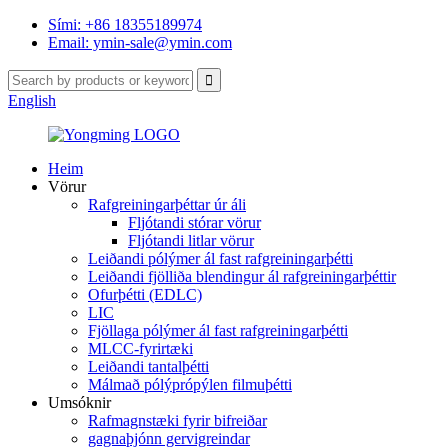
Sími: +86 18355189974
Email: ymin-sale@ymin.com
English
Heim
Vörur
Rafgreiningarþéttar úr áli
Fljótandi stórar vörur
Fljótandi litlar vörur
Leiðandi pólýmer ál fast rafgreiningarþétti
Leiðandi fjölliða blendingur ál rafgreiningarþéttir
Ofurþétti (EDLC)
LIC
Fjöllaga pólýmer ál fast rafgreiningarþétti
MLCC-fyrirtæki
Leiðandi tantalþétti
Málmað pólýprópýlen filmuþétti
Umsóknir
Rafmagnstæki fyrir bifreiðar
gagnaþjónn gervigreindar