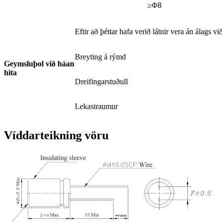
≥Φ8
Eftir að þéttar hafa verið látnir vera án álags 
Breyting á rýmd
Geymsluþol við háan
hita
Dreifingarstuðull
Lekastraumur
Víddarteikning vöru