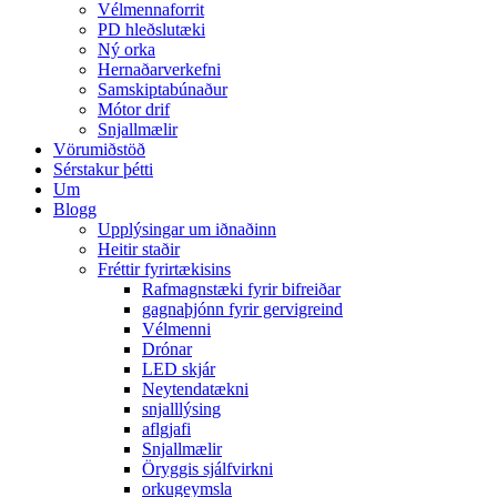
Vélmennaforrit
PD hleðslutæki
Ný orka
Hernaðarverkefni
Samskiptabúnaður
Mótor drif
Snjallmælir
Vörumiðstöð
Sérstakur þétti
Um
Blogg
Upplýsingar um iðnaðinn
Heitir staðir
Fréttir fyrirtækisins
Rafmagnstæki fyrir bifreiðar
gagnaþjónn fyrir gervigreind
Vélmenni
Drónar
LED skjár
Neytendatækni
snjalllýsing
aflgjafi
Snjallmælir
Öryggis sjálfvirkni
orkugeymsla