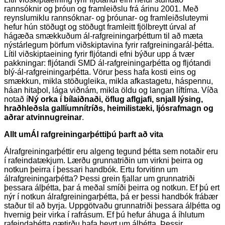
rannsóknir og þróun og framleiðslu frá árinu 2001. Með
reynslumiklu rannsóknar- og þróunar- og framleiðsluteymi
hefur hún stöðugt og stöðugt framleitt fjölbreytt úrval af
hágæða smækkuðum ál-rafgreiningarþéttum til að mæta
nýstárlegum þörfum viðskiptavina fyrir rafgreiningarál-þétta.
Lítil viðskiptaeining fyrir fljótandi efni býður upp á tvær
pakkningar: fljótandi SMD ál-rafgreiningarþétta og fljótandi
blý-ál-rafgreiningarþétta. Vörur þess hafa kosti eins og
smækkun, mikla stöðugleika, mikla afkastagetu, háspennu,
háan hitaþol, lága viðnám, mikla öldu og langan líftíma. Víða
notað í
Ný orka í bílaiðnaði, öflug aflgjafi, snjall lýsing,
hraðhleðsla gallíumnítríðs, heimilistæki, ljósrafmagn og
aðrar atvinnugreinar
.
Allt um
Ál rafgreiningarþétti
þú þarft að vita
Álrafgreiningarþéttir eru algeng tegund þétta sem notaðir eru
í rafeindatækjum. Lærðu grunnatriðin um virkni þeirra og
notkun þeirra í þessari handbók. Ertu forvitinn um
álrafgreiningarþétta? Þessi grein fjallar um grunnatriði
þessara álþétta, þar á meðal smíði þeirra og notkun. Ef þú ert
nýr í notkun álrafgreiningarþétta, þá er þessi handbók frábær
staður til að byrja. Uppgötvaðu grunnatriði þessara álþétta og
hvernig þeir virka í rafrásum. Ef þú hefur áhuga á íhlutum
rafeindaþétta gætirðu hafa heyrt um álþétta. Þessir