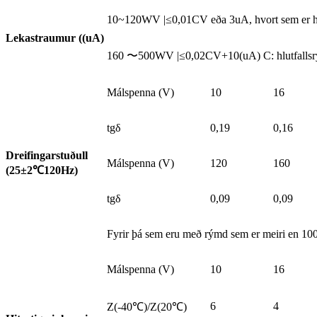
10~120WV |≤0,01CV eða 3uA, hvort sem er hær
Lekastraumur ((uA)
160 〜500WV |≤0,02CV+10(uA) C: hlutfallsrýmd
Málspenna (V)
10
16
tgδ
0,19
0,16
Dreifingarstuðull
Málspenna (V)
120
160
(25±2
℃
120Hz)
tgδ
0,09
0,09
Fyrir þá sem eru með rýmd sem er meiri en 10
Málspenna (V)
10
16
6
4
Z(-40℃)/Z(20℃)