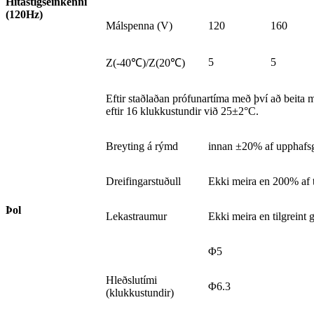
Hitastigseinkenni
(120Hz)
Málspenna (V)
120
160
5
5
Z(-40℃)/Z(20℃)
Eftir staðlaðan prófunartíma með því að beita 
eftir 16 klukkustundir við 25±2°C.
Breyting á rýmd
innan ±20% af upphafsg
Dreifingarstuðull
Ekki meira en 200% af t
Þol
Lekastraumur
Ekki meira en tilgreint g
Φ5
Hleðslutími
Φ6.3
(klukkustundir)