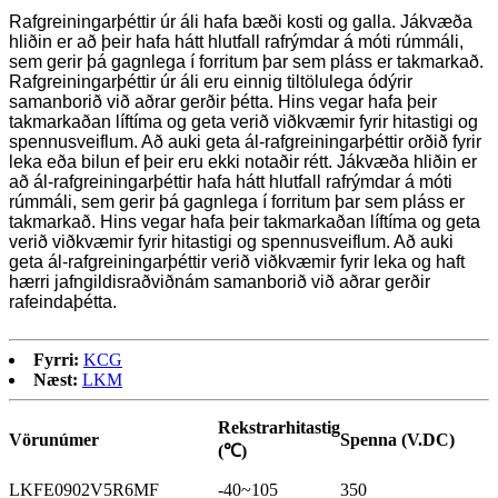
Rafgreiningarþéttir úr áli hafa bæði kosti og galla. Jákvæða
hliðin er að þeir hafa hátt hlutfall rafrýmdar á móti rúmmáli,
sem gerir þá gagnlega í forritum þar sem pláss er takmarkað.
Rafgreiningarþéttir úr áli eru einnig tiltölulega ódýrir
samanborið við aðrar gerðir þétta. Hins vegar hafa þeir
takmarkaðan líftíma og geta verið viðkvæmir fyrir hitastigi og
spennusveiflum. Að auki geta ál-rafgreiningarþéttir orðið fyrir
leka eða bilun ef þeir eru ekki notaðir rétt. Jákvæða hliðin er
að ál-rafgreiningarþéttir hafa hátt hlutfall rafrýmdar á móti
rúmmáli, sem gerir þá gagnlega í forritum þar sem pláss er
takmarkað. Hins vegar hafa þeir takmarkaðan líftíma og geta
verið viðkvæmir fyrir hitastigi og spennusveiflum. Að auki
geta ál-rafgreiningarþéttir verið viðkvæmir fyrir leka og haft
hærri jafngildisraðviðnám samanborið við aðrar gerðir
rafeindaþétta.
Fyrri:
KCG
Næst:
LKM
Rekstrarhitastig
Vörunúmer
Spenna (V.DC)
(℃)
LKFE0902V5R6MF
-40~105
350