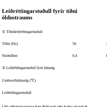
Leiðréttingarstuðull fyrir tíðni
öldustraums
① Tíðnileiðréttingarstuðull
Tíðni (Hz)
50
Stuðullinn
0,4
② Leiðréttingarstuðull fyrir hitastig
Umhverfishitastig (℃)
Leiðréttingarstuðull
Lítil viðskiptaeining fyrir fljótandi efni hefur stundað