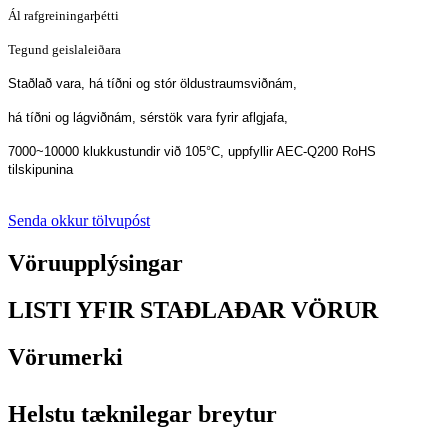
Ál rafgreiningarþétti
Tegund geislaleiðara
Staðlað vara, há tíðni og stór öldustraumsviðnám,
há tíðni og lágviðnám, sérstök vara fyrir aflgjafa,
7000~10000 klukkustundir við 105°C, uppfyllir AEC-Q200 RoHS
tilskipunina
Senda okkur tölvupóst
Vöruupplýsingar
LISTI YFIR STAÐLAÐAR VÖRUR
Vörumerki
Helstu tæknilegar breytur