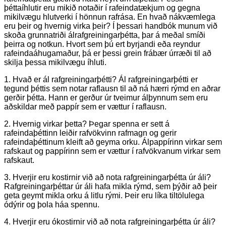
þéttaíhlutir eru mikið notaðir í rafeindatækjum og gegna
mikilvægu hlutverki í hönnun rafrása. En hvað nákvæmlega
eru þeir og hvernig virka þeir? Í þessari handbók munum við
skoða grunnatriði álrafgreiningarþétta, þar á meðal smíði
þeirra og notkun. Hvort sem þú ert byrjandi eða reyndur
rafeindaáhugamaður, þá er þessi grein frábær úrræði til að
skilja þessa mikilvægu íhluti.
1. Hvað er ál rafgreiningarþétti? Ál rafgreiningarþétti er
tegund þéttis sem notar raflausn til að ná hærri rýmd en aðrar
gerðir þétta. Hann er gerður úr tveimur álþynnum sem eru
aðskildar með pappír sem er vættur í raflausn.
2. Hvernig virkar þetta? Þegar spenna er sett á
rafeindaþéttinn leiðir rafvökvinn rafmagn og gerir
rafeindaþéttinum kleift að geyma orku. Álpappírinn virkar sem
rafskaut og pappírinn sem er vættur í rafvökvanum virkar sem
rafskaut.
3. Hverjir eru kostirnir við að nota rafgreiningarþétta úr áli?
Rafgreiningarþéttar úr áli hafa mikla rýmd, sem þýðir að þeir
geta geymt mikla orku á litlu rými. Þeir eru líka tiltölulega
ódýrir og þola háa spennu.
4. Hverjir eru ókostirnir við að nota rafgreiningarþétta úr áli?