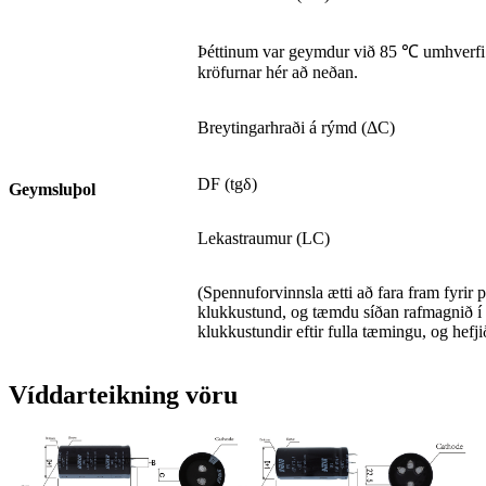
Þéttinum var geymdur við 85 ℃ umhverfi í
kröfurnar hér að neðan.
Breytingarhraði á rýmd (ΔC)
DF (tgδ)
Geymsluþol
Lekastraumur (LC)
(Spennuforvinnsla ætti að fara fram fyrir
klukkustund, og tæmdu síðan rafmagnið í ge
klukkustundir eftir fulla tæmingu, og hefji
Víddarteikning vöru