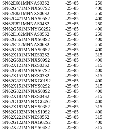
SN62E681MNNAS03S2
-25~85
250
SN62G471MNNXS07S2
-25~85
400
SN62E821MNNXS06S2
-25~85
250
SN62G471MNNAS05S2
-25~85
400
SN62E821MNNAS04S2
-25~85
250
SN62G561MNNYG02S2
-25~85
400
SN62E102MNNAS05S2
-25~85
250
SN62G561MNNXS08S2
-25~85
400
SN62E122MNNAS06S2
-25~85
250
SN62G561MNNAS06S2
-25~85
400
SN62X101MNNZS02S2
-25~85
315
SN62G681MNNXS09S2
-25~85
400
SN62X121MNNZS03S2
-25~85
315
SN62G681MNNAS07S2
-25~85
400
SN62X151MNNZS03S2
-25~85
315
SN62G821MNNXG01S2
-25~85
400
SN62X151MNNYS02S2
-25~85
315
SN62G821MNNAS08S2
-25~85
400
SN62X181MNNZS04S2
-25~85
315
SN62G102MNNXG04S2
-25~85
400
SN62X181MNNYS03S2
-25~85
315
SN62G102MNNAS10S2
-25~85
400
SN62X221MNNZS05S2
-25~85
315
SN62G122MNNAG02S2
-25~85
400
SN62X221MNNYS04S2
-25~85
315