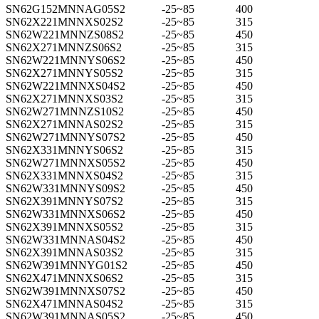
SN62G152MNNAG05S2
-25~85
400
SN62X221MNNXS02S2
-25~85
315
SN62W221MNNZS08S2
-25~85
450
SN62X271MNNZS06S2
-25~85
315
SN62W221MNNYS06S2
-25~85
450
SN62X271MNNYS05S2
-25~85
315
SN62W221MNNXS04S2
-25~85
450
SN62X271MNNXS03S2
-25~85
315
SN62W271MNNZS10S2
-25~85
450
SN62X271MNNAS02S2
-25~85
315
SN62W271MNNYS07S2
-25~85
450
SN62X331MNNYS06S2
-25~85
315
SN62W271MNNXS05S2
-25~85
450
SN62X331MNNXS04S2
-25~85
315
SN62W331MNNYS09S2
-25~85
450
SN62X391MNNYS07S2
-25~85
315
SN62W331MNNXS06S2
-25~85
450
SN62X391MNNXS05S2
-25~85
315
SN62W331MNNAS04S2
-25~85
450
SN62X391MNNAS03S2
-25~85
315
SN62W391MNNYG01S2
-25~85
450
SN62X471MNNXS06S2
-25~85
315
SN62W391MNNXS07S2
-25~85
450
SN62X471MNNAS04S2
-25~85
315
SN62W391MNNAS05S2
-25~85
450