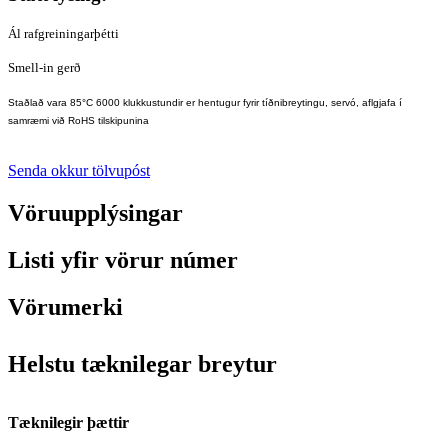
Ál rafgreiningarþétti
Smell-in gerð
Staðlað vara 85°C 6000 klukkustundir er hentugur fyrir tíðnibreytingu, servó, aflgjafa í
samræmi við RoHS tilskipunina
Senda okkur tölvupóst
Vöruupplýsingar
Listi yfir vörur númer
Vörumerki
Helstu tæknilegar breytur
Tæknilegir þættir