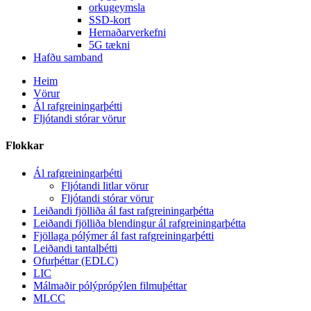
orkugeymsla
SSD-kort
Hernaðarverkefni
5G tækni
Hafðu samband
Heim
Vörur
Ál rafgreiningarþétti
Fljótandi stórar vörur
Flokkar
Ál rafgreiningarþétti
Fljótandi litlar vörur
Fljótandi stórar vörur
Leiðandi fjölliða ál fast rafgreiningarþétta
Leiðandi fjölliða blendingur ál rafgreiningarþétta
Fjöllaga pólýmer ál fast rafgreiningarþétti
Leiðandi tantalþétti
Ofurþéttar (EDLC)
LIC
Málmaðir pólýprópýlen filmuþéttar
MLCC