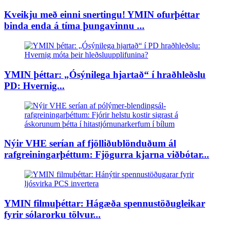
Kveikju með einni snertingu! YMIN ofurþéttar
binda enda á tíma þungavinnu ...
YMIN þéttar: „Ósýnilega hjartað“ í hraðhleðslu
PD: Hvernig...
Nýir VHE serían af fjölliðublönduðum ál
rafgreiningarþéttum: Fjögurra kjarna viðbótar...
YMIN filmuþéttar: Hágæða spennustöðugleikar
fyrir sólarorku tölvur...