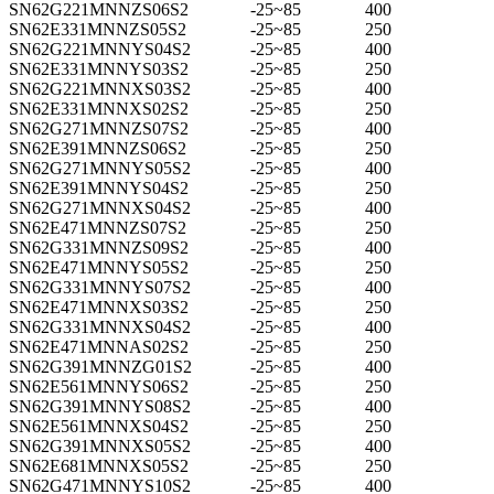
SN62G221MNNZS06S2
-25~85
400
SN62E331MNNZS05S2
-25~85
250
SN62G221MNNYS04S2
-25~85
400
SN62E331MNNYS03S2
-25~85
250
SN62G221MNNXS03S2
-25~85
400
SN62E331MNNXS02S2
-25~85
250
SN62G271MNNZS07S2
-25~85
400
SN62E391MNNZS06S2
-25~85
250
SN62G271MNNYS05S2
-25~85
400
SN62E391MNNYS04S2
-25~85
250
SN62G271MNNXS04S2
-25~85
400
SN62E471MNNZS07S2
-25~85
250
SN62G331MNNZS09S2
-25~85
400
SN62E471MNNYS05S2
-25~85
250
SN62G331MNNYS07S2
-25~85
400
SN62E471MNNXS03S2
-25~85
250
SN62G331MNNXS04S2
-25~85
400
SN62E471MNNAS02S2
-25~85
250
SN62G391MNNZG01S2
-25~85
400
SN62E561MNNYS06S2
-25~85
250
SN62G391MNNYS08S2
-25~85
400
SN62E561MNNXS04S2
-25~85
250
SN62G391MNNXS05S2
-25~85
400
SN62E681MNNXS05S2
-25~85
250
SN62G471MNNYS10S2
-25~85
400