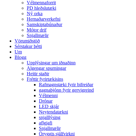
Vélmennaforrit
PD hleðslutæki
Ný orka
Hernaðarverkefni
Samskiptabúnaður
Mótor drif
Snjallmælir
Vörumiðstöð
Sérstakur þétti
Um
Blogg
Upplýsingar um iðnaðinn
Algengar spurningar
Heitir staðir
Fréttir fyrirtækisins
Rafmagnstæki fyrir bifreiðar
gagnaþjónn fyrir gervigreind
Vélmenni
Drónar
LED skjár
Neytendatækni
snjalllýsing
aflgjafi
Snjallmælir
Öryggis sjálfvirkni