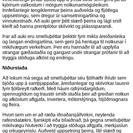
kjörnum valkostum í mörgum notkunarmöguleikum.
Innfellanlegir tengiklemmar þeirra auðvelda og fljótlega
uppsetningu, sem dregur úr samsetningartíma og
vinnukostnaði. Að auki gerir þétt stærð þeirra og lágt snið
kleift að hanna prentplötur skilvirkt og plásssparandi.
Þar að auki eru smelluþéttar þekktir fyrir mikla áreiðanleika
og langan endingartíma, sem gerir þá hentuga til notkunar í
mikilvægum verkefnum. Þeir eru hannaðir til að uppfylla
strangar gæðastaðla og gangast undir strangar prófanir til að
tryggja stöðuga afköst og endingu.
Niðurstaða
Að lokum má segja að smelluþéttar séu fjölhæfir íhlutir sem
bjóða upp á samþjappaðar, áreiðanlegar og skilvirkar lausnir
fyrir fjölbreytt rafkerfi. Með háum rafrýmdargildum,
spennugildum og traustri smíði stuðla þeir að greiðari notkun
og afköstum aflgjafa, invertera, mótorstýringa, hljóðmagnara
og fleira.
Hvort sem um er að ræða iðnaðarsjálfvirkni, neytenda
rafeindatækni, fjarskipti eða bílaiðnað, þá gegna smelluþéttar
mikilvægu hlutverki í að tryggja stöðuga aflgjafa, merkjasíun
og orkugeymslu. Auðveld uppsetning þeirra, lítil stærð og