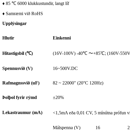
♦ 85 ℃ 6000 klukkustundir, langt líf
♦ Samræmi við RoHS
Upplýsingar
Hlutir
Einkenni
Hitastigsbil (
℃
)
(16V-100V) -40℃ 〜+85℃; (160V-55
Spennusvið (V)
16~500V.DC
Rafmagnssvið (uF)
82 ~ 22000" (20°C 120Hz)
Þolþol fyrir rýmd
±20%
Lekastraumur (mA)
<1,5mA eða 0,01 CV, 5 mínútna prófun 
Málspenna (V)
16
2