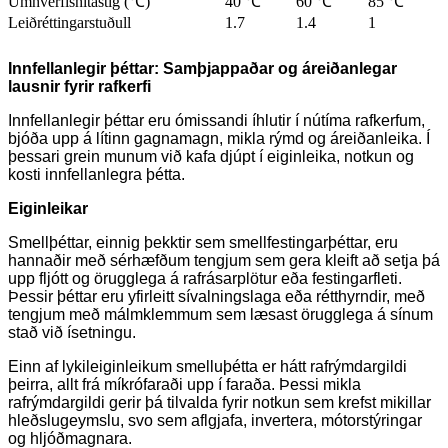
Umhverfishitastig (℃)
40 ℃
60 ℃
85 ℃
Leiðréttingarstuðull
1.7
1.4
1
Innfellanlegir þéttar: Samþjappaðar og áreiðanlegar
lausnir fyrir rafkerfi
Innfellanlegir þéttar eru ómissandi íhlutir í nútíma rafkerfum,
bjóða upp á lítinn gagnamagn, mikla rýmd og áreiðanleika. Í
þessari grein munum við kafa djúpt í eiginleika, notkun og
kosti innfellanlegra þétta.
Eiginleikar
Smellþéttar, einnig þekktir sem smellfestingarþéttar, eru
hannaðir með sérhæfðum tengjum sem gera kleift að setja þá
upp fljótt og örugglega á rafrásarplötur eða festingarfleti.
Þessir þéttar eru yfirleitt sívalningslaga eða rétthyrndir, með
tengjum með málmklemmum sem læsast örugglega á sínum
stað við ísetningu.
Einn af lykileiginleikum smelluþétta er hátt rafrýmdargildi
þeirra, allt frá míkrófaraði upp í faraða. Þessi mikla
rafrýmdargildi gerir þá tilvalda fyrir notkun sem krefst mikillar
hleðslugeymslu, svo sem aflgjafa, invertera, mótorstýringar
og hljóðmagnara.