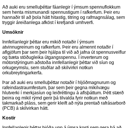
Að auki eru smelluþéttar fáanlegir í ýmsum spennuflokkum
sem henta mismunandi spennustigum í rafkerfum. Þeir eru
hannaðir til að þola hátt hitastig, titring og rafmagnsálag, sem
tryggir áreiðanlega afköst í krefjandi umhverfi.
Umsóknir
Innfellanlegir þéttar eru mikið notaðir í ýmsum
atvinnugreinum og rafkerfum. Þeir eru almennt notaðir í
aflgjöfum þar sem þeir hjálpa til við að jafna út spennusveiflur
og bæta stöðugleika útgangsspennu. Í inverterum og
mótorstýringum aðstoða innfellanlegir þéttar við síun og
orkugeymslu, sem stuðlar að skilvirkri notkun
orkubreytingarkerfa.
Þar að auki eru smelluþéttar notaðir í hljóðmagnurum og
rafeindastraumfestum, þar sem þeir gegna mikilvægu
hlutverki í merkjasíun og leiðréttingu á aflsþáttum. Þétt stærð
þeirra og mikil rýmd gerir þá tilvalda fyrir notkun með
takmarkað pláss, sem gerir kleift að nýta prentað rafrásarborð
(PCB) á skilvirkan hátt.
Kostir
Innfellanlegir þéttar bjóða upp á ýmsa kosti sem gera þá að