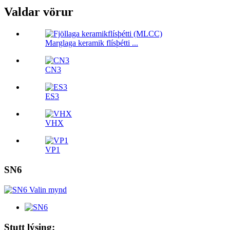
Valdar vörur
Marglaga keramik flísþétti ...
CN3
ES3
VHX
VP1
SN6
Stutt lýsing: