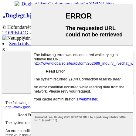
„Duglegt hjarta“ orkugeymslukerfa: YMIN þéttar
© Höfundarréttur - 2010-2023: Allur réttur áskilinn.
Veftré
-
TOPPBLOG
-
VINSÆL LEIT
Senda tölvupóst
x