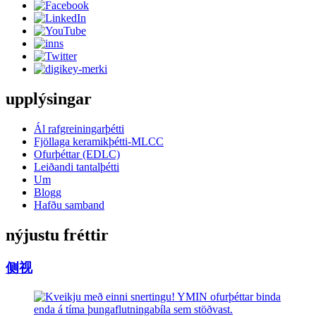
upplýsingar
Ál rafgreiningarþétti
Fjöllaga keramikþétti-MLCC
Ofurþéttar (EDLC)
Leiðandi tantalþétti
Um
Blogg
Hafðu samband
nýjustu fréttir
侧视