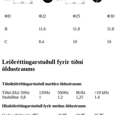
ΦD
Φ22
Φ25
Φ30
B
11.6
11.8
11.8
C
8.4
10
10
Leiðréttingarstuðull fyrir tíðni
öldustraums
Tíðnileiðréttingarstuðull mældra öldustraums
Tíðni (Hz)
50Hz
120Hz
500Hz
IKHz
>10 kHz
Stuðullinn
0,8
1
1.2
1,25
1.4
Hitaleiðréttingarstuðull fyrir metinn öldustraum