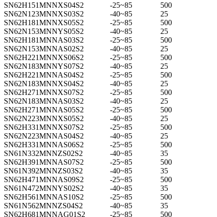
SN62H151MNNXS04S2
-25~85
500
SN62N123MNNXS03S2
-40~85
25
SN62H181MNNXS05S2
-25~85
500
SN62N153MNNYS05S2
-40~85
25
SN62H181MNNAS03S2
-25~85
500
SN62N153MNNAS02S2
-40~85
25
SN62H221MNNXS06S2
-25~85
500
SN62N183MNNYS07S2
-40~85
25
SN62H221MNNAS04S2
-25~85
500
SN62N183MNNXS04S2
-40~85
25
SN62H271MNNXS07S2
-25~85
500
SN62N183MNNAS03S2
-40~85
25
SN62H271MNNAS05S2
-25~85
500
SN62N223MNNXS05S2
-40~85
25
SN62H331MNNXS07S2
-25~85
500
SN62N223MNNAS04S2
-40~85
25
SN62H331MNNAS06S2
-25~85
500
SN61N332MNNZS02S2
-40~85
35
SN62H391MNNAS07S2
-25~85
500
SN61N392MNNZS03S2
-40~85
35
SN62H471MNNAS09S2
-25~85
500
SN61N472MNNYS02S2
-40~85
35
SN62H561MNNAS10S2
-25~85
500
SN61N562MNNZS04S2
-40~85
35
SN62H681MNNAG01S2
-25~85
500