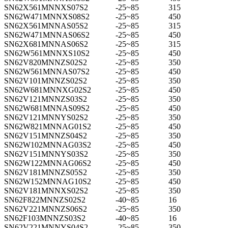
SN62X561MNNXS07S2
-25~85
315
SN62W471MNNXS08S2
-25~85
450
SN62X561MNNAS05S2
-25~85
315
SN62W471MNNAS06S2
-25~85
450
SN62X681MNNAS06S2
-25~85
315
SN62W561MNNXS10S2
-25~85
450
SN62V820MNNZS02S2
-25~85
350
SN62W561MNNAS07S2
-25~85
450
SN62V101MNNZS02S2
-25~85
350
SN62W681MNNXG02S2
-25~85
450
SN62V121MNNZS03S2
-25~85
350
SN62W681MNNAS09S2
-25~85
450
SN62V121MNNYS02S2
-25~85
350
SN62W821MNNAG01S2
-25~85
450
SN62V151MNNZS04S2
-25~85
350
SN62W102MNNAG03S2
-25~85
450
SN62V151MNNYS03S2
-25~85
350
SN62W122MNNAG06S2
-25~85
450
SN62V181MNNZS05S2
-25~85
350
SN62W152MNNAG10S2
-25~85
450
SN62V181MNNXS02S2
-25~85
350
SN62F822MNNZS02S2
-40~85
16
SN62V221MNNZS06S2
-25~85
350
SN62F103MNNZS03S2
-40~85
16
SN62V221MNNYS04S2
-25~85
350