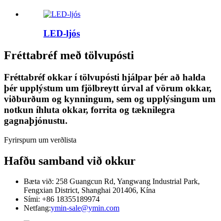
LED-ljós
Fréttabréf með tölvupósti
Fréttabréf okkar í tölvupósti hjálpar þér að halda
þér upplýstum um fjölbreytt úrval af vörum okkar,
viðburðum og kynningum, sem og upplýsingum um
notkun íhluta okkar, forrita og tæknilegra
gagnaþjónustu.
Fyrirspurn um verðlista
Hafðu samband við okkur
Bæta við: 258 Guangcun Rd, Yangwang Industrial Park,
Fengxian District, Shanghai 201406, Kína
Sími: +86 18355189974
Netfang:
ymin-sale@ymin.com