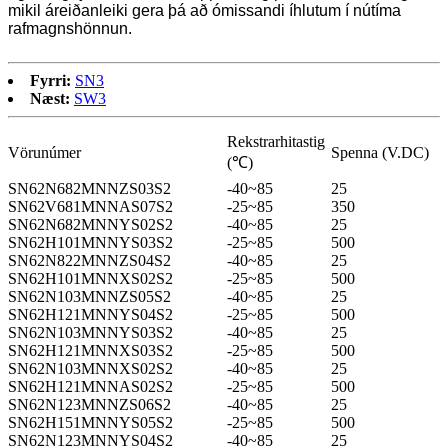
mikil áreiðanleiki gera þá að ómissandi íhlutum í nútíma
rafmagnshönnun.
Fyrri:
SN3
Næst:
SW3
Rekstrarhitastig
Vörunúmer
Spenna (V.DC)
(℃)
SN62N682MNNZS03S2
-40~85
25
SN62V681MNNAS07S2
-25~85
350
SN62N682MNNYS02S2
-40~85
25
SN62H101MNNYS03S2
-25~85
500
SN62N822MNNZS04S2
-40~85
25
SN62H101MNNXS02S2
-25~85
500
SN62N103MNNZS05S2
-40~85
25
SN62H121MNNYS04S2
-25~85
500
SN62N103MNNYS03S2
-40~85
25
SN62H121MNNXS03S2
-25~85
500
SN62N103MNNXS02S2
-40~85
25
SN62H121MNNAS02S2
-25~85
500
SN62N123MNNZS06S2
-40~85
25
SN62H151MNNYS05S2
-25~85
500
SN62N123MNNYS04S2
-40~85
25