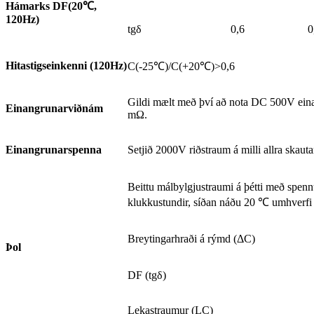
Hámarks DF(20
℃
,
120Hz)
tgδ
0,6
0
Hitastigseinkenni (120Hz)
C(-25℃)/C(+20℃)>0,6
Gildi mælt með því að nota DC 500V eina
Einangrunarviðnám
mΩ.
Einangrunarspenna
Setjið 2000V riðstraum á milli allra skau
Beittu málbylgjustraumi á þétti með spen
klukkustundir, síðan náðu 20 ℃ umhverfi o
Breytingarhraði á rýmd (ΔC)
Þol
DF (tgδ)
Lekastraumur (LC)