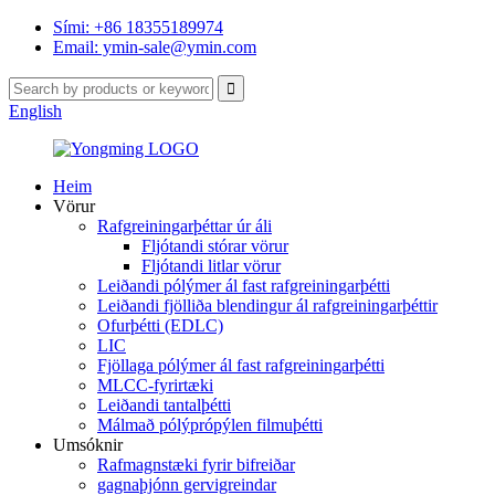
Sími: +86 18355189974
Email: ymin-sale@ymin.com
English
Heim
Vörur
Rafgreiningarþéttar úr áli
Fljótandi stórar vörur
Fljótandi litlar vörur
Leiðandi pólýmer ál fast rafgreiningarþétti
Leiðandi fjölliða blendingur ál rafgreiningarþéttir
Ofurþétti (EDLC)
LIC
Fjöllaga pólýmer ál fast rafgreiningarþétti
MLCC-fyrirtæki
Leiðandi tantalþétti
Málmað pólýprópýlen filmuþétti
Umsóknir
Rafmagnstæki fyrir bifreiðar
gagnaþjónn gervigreindar