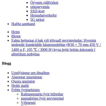
Öryggis sjálfvirkni
orkugeymsla
SSD-kort
Hernaðarverkefni
5G tækni
Hafðu samband
Heim
Blogg
Falnu hetjurnar á bak við tölvuafl gervigreindar: Hvernig
innlendir framleiddir háspennuþéttar (Φ30 × 70 mm 450 V /
1400 µ F, 105 ℃ / 3000 H) leysa þrjár helstu áskoranir í
aflgjöfum netþjóna
Blogg
Upplýsingar um iðnaðinn
Algengar spurningar
Quora spurning
Heitir staðir
Fréttir fyrirtækisins
Rafmagnstæki fyrir bifreiðar
gagnaþjónn fyrir gervigreind
Vélmenni