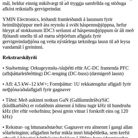
mál, heldur einnig mikilvægt til að tryggja samfellda og stöðuga
afköst reikniafls gervigreindar.
YMIN Electronics, leiðandi framleiðandi á lausnum fyrir
heimilisþjöppur með ára reynslu á sviði háspennuþjöppna, hefur
hleypt af stokkunum IDC3 seríunni af háspennuþjöppum úr áli með
fljótandi smellu til að mæta sérþörfum aflgjafa fyrir
gervigreindarþjóna og veita nýstárlega tæknilega lausn til að leysa
vandamál í greininni.
Rekstrarskilyrði
• Staðsetning: Orkugeymslu-/síuþétti eftir AC-DC framenda PFC
(aflsþáttarleiðrétting) DC-tenging (DC-buss) (dæmigerð lausn)
• Afl: 4,5 kW–12 kW+; Formþáttur: 1U rekkatengdur aflgjafi fyrir
netþjóna/aðalaflgjafi fyrir gagnaver
• Tíðni: Með aukinni notkun GaN (Gallíumnítríðs)/SiC
(kísillkarbíðs) er rofatíðnin almennt á bilinu tugir kHz til hundruða
kHz (fer eftir verkefninu; þessi grein vitnar í forskrift eins og 120
kHz)
• Rekstrar- og hitunaraðstæður: Gagnaver eru almennt í gangi allan
sólarhringinn; aflgjafinn hefur mikla innri hitaþéttleika, sem krefst