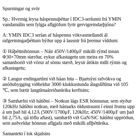
Spurningar og svör
Sp.: Hvernig leysa háspennuþéttar í IDC3-seríunni frá YMIN
vandamálin sem fylgja aflgjöfum fyrir gervigreindarþjóna?
A: YMIN IDC3 serían af háspennu vökvasmellandi ál
rafgreiningarþéttum býður upp á lausnir frá þremur víddum:
① Háþéttnihönnun – Náir 450V/1400μF mikilli rýmd innan
Φ30×70mm stærðar, eykur afkastagetu um meira en 70%
samanborið við vörur af sömu stærð, leysir átökin milli rýmis og
afkastagetu;
② Langur endingartími við háan hita – Bjartsýni rafvökva og
anóðubygging viðheldur 3000 klukkustunda álagslíftíma við 105
℃, sem bætir langtímaáreiðanleika kerfisins;
③ Samhæfni við hátíðni – Notkun lágs ESR hönnunar, sem styður
120kHz hátíðni notkun, með hámarks öldustraumi í einni frumu upp
á um það bil 4,12A (500V/1700μF, 120kHz; 450V/1400μF um það
bil 2,75A, sjá töflu aftast), samhæfð við GaN/SiC hátíðni uppröðun,
sem auðveldar hönnun aflgjafa með mikilli aflþéttleika.
Samantekt í lok skjalsins