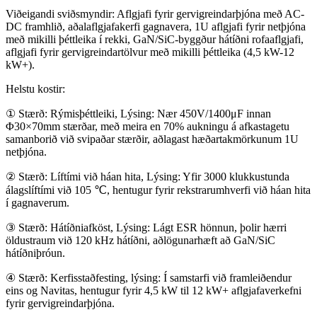
Viðeigandi sviðsmyndir: Aflgjafi fyrir gervigreindarþjóna með AC-
DC framhlið, aðalaflgjafakerfi gagnavera, 1U aflgjafi fyrir netþjóna
með mikilli þéttleika í rekki, GaN/SiC-byggður hátíðni rofaaflgjafi,
aflgjafi fyrir gervigreindartölvur með mikilli þéttleika (4,5 kW-12
kW+).
Helstu kostir:
① Stærð: Rýmisþéttleiki, Lýsing: Nær 450V/1400μF innan
Φ30×70mm stærðar, með meira en 70% aukningu á afkastagetu
samanborið við svipaðar stærðir, aðlagast hæðartakmörkunum 1U
netþjóna.
② Stærð: Líftími við háan hita, Lýsing: Yfir 3000 klukkustunda
álagslíftími við 105 ℃, hentugur fyrir rekstrarumhverfi við háan hita
í gagnaverum.
③ Stærð: Hátíðniafköst, Lýsing: Lágt ESR hönnun, þolir hærri
öldustraum við 120 kHz hátíðni, aðlögunarhæft að GaN/SiC
hátíðniþróun.
④ Stærð: Kerfisstaðfesting, lýsing: Í samstarfi við framleiðendur
eins og Navitas, hentugur fyrir 4,5 kW til 12 kW+ aflgjafaverkefni
fyrir gervigreindarþjóna.