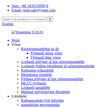
Sími: +86 18355189974
Email: ymin-sale@ymin.com
English
Heim
Vörur
Rafgreiningarþéttar úr áli
Fljótandi stórar vörur
Fljótandi litlar vörur
Leiðandi pólýmer ál fast rafgreiningarþétti
Leiðandi fjölliða blendingur ál rafgreiningarþéttir
Rafmagns tvílagsþétti
Blendingur ofurþétti
Fjöllaga pólýmer ál fast rafgreiningarþétti
MLCC-fyrirtæki
Leiðandi tantalþétti
Málmað pólýprópýlen filmuþétti
Umsóknir
Rafmagnstæki fyrir bifreiðar
gagnaþjónn gervigreindar