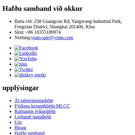
Hafðu samband við okkur
Bæta við: 258 Guangcun Rd, Yangwang Industrial Park,
Fengxian District, Shanghai 201406, Kína
Sími: +86 18355189974
Netfang:
ymin-sale@ymin.com
upplýsingar
Ál rafgreiningarþétti
Fjöllaga keramikþétti-MLCC
Rafmagns tvílagsþétti
Leiðandi tantalþétti
Um
Blogg
Hafðu samband