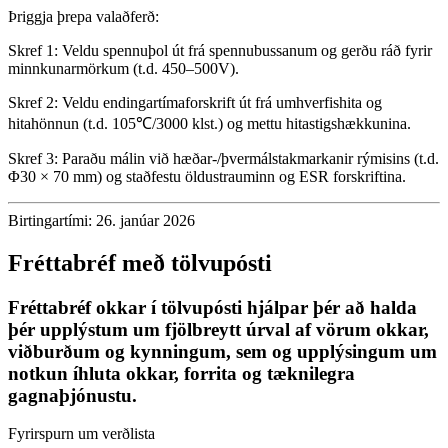
Þriggja þrepa valaðferð:
Skref 1: Veldu spennuþol út frá spennubussanum og gerðu ráð fyrir
minnkunarmörkum (t.d. 450–500V).
Skref 2: Veldu endingartímaforskrift út frá umhverfishita og
hitahönnun (t.d. 105℃/3000 klst.) og mettu hitastigshækkunina.
Skref 3: Paraðu málin við hæðar-/þvermálstakmarkanir rýmisins (t.d.
Φ30 × 70 mm) og staðfestu öldustrauminn og ESR forskriftina.
Birtingartími: 26. janúar 2026
Fréttabréf með tölvupósti
Fréttabréf okkar í tölvupósti hjálpar þér að halda
þér upplýstum um fjölbreytt úrval af vörum okkar,
viðburðum og kynningum, sem og upplýsingum um
notkun íhluta okkar, forrita og tæknilegra
gagnaþjónustu.
Fyrirspurn um verðlista