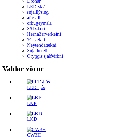
Drónar
LED skjár
snjalllýsing
aflgjafi
orkugeymsla
SSD-kort
Hernaðarverkefni
5G tækni
Neytendatækni
Snjallmælir
Öryggis sjálfvirkni
Valdar vörur
LED-ljós
LKE
LKD
CW3H