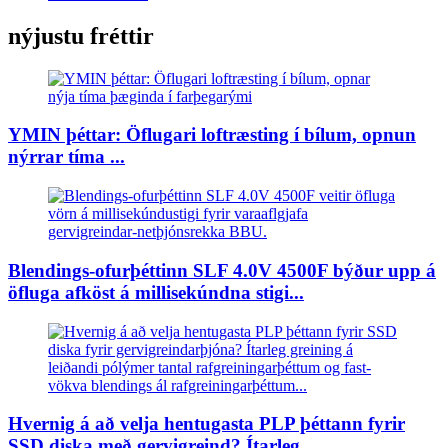
nýjustu fréttir
YMIN þéttar: Öflugari loftræsting í bílum, opnun
nýrrar tíma ...
Blendings-ofurþéttinn SLF 4.0V 4500F býður upp á
öfluga afköst á millisekúndna stigi...
Hvernig á að velja hentugasta PLP þéttann fyrir
SSD diska með gervigreind? Ítarleg...