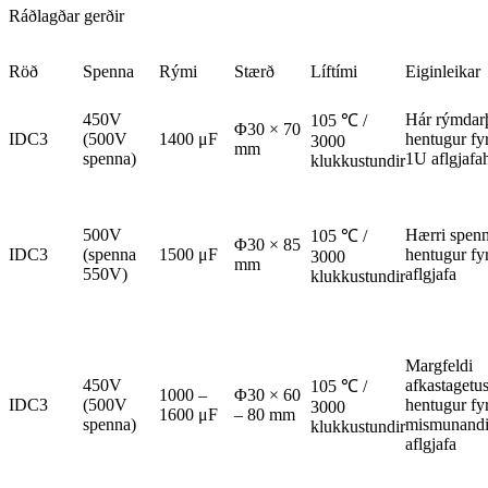
Ráðlagðar gerðir
Röð
Spenna
Rými
Stærð
Líftími
Eiginleikar
450V
Hár rýmdarþ
105 ℃ /
Φ30 × 70
IDC3
(500V
1400 μF
hentugur fyr
3000
mm
spenna)
1U aflgjaf
klukkustundir
500V
Hærri spenn
105 ℃ /
Φ30 × 85
IDC3
(spenna
1500 μF
hentugur fyr
3000
mm
550V)
aflgjafa
klukkustundir
Margfeldi
450V
afkastagetus
105 ℃ /
1000 –
Φ30 × 60
IDC3
(500V
hentugur fyr
3000
1600 μF
– 80 mm
spenna)
mismunandi
klukkustundir
aflgjafa