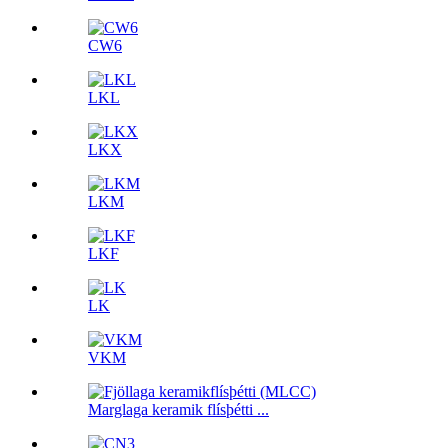
CW6
LKL
LKX
LKM
LKF
LK
VKM
Marglaga keramik flísþétti ...