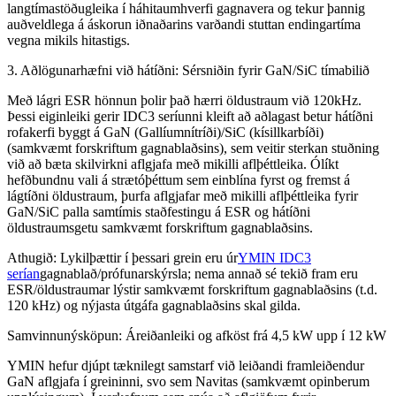
langtímastöðugleika í háhitaumhverfi gagnavera og tekur þannig
auðveldlega á áskorun iðnaðarins varðandi stuttan endingartíma
vegna mikils hitastigs.
3. Aðlögunarhæfni við hátíðni: Sérsniðin fyrir GaN/SiC tímabilið
Með lágri ESR hönnun þolir það hærri öldustraum við 120kHz.
Þessi eiginleiki gerir IDC3 seríunni kleift að aðlagast betur hátíðni
rofakerfi byggt á GaN (Gallíumnítríði)/SiC (kísillkarbíði)
(samkvæmt forskriftum gagnablaðsins), sem veitir sterkan stuðning
við að bæta skilvirkni aflgjafa með mikilli aflþéttleika. Ólíkt
hefðbundnu vali á strætóþéttum sem einblína fyrst og fremst á
lágtíðni öldustraum, þurfa aflgjafar með mikilli aflþéttleika fyrir
GaN/SiC palla samtímis staðfestingu á ESR og hátíðni
öldustraumsgetu samkvæmt forskriftum gagnablaðsins.
Athugið: Lykilþættir í þessari grein eru úr
YMIN IDC3
serían
gagnablað/prófunarskýrsla; nema annað sé tekið fram eru
ESR/öldustraumar lýstir samkvæmt forskriftum gagnablaðsins (t.d.
120 kHz) og nýjasta útgáfa gagnablaðsins skal gilda.
Samvinnunýsköpun: Áreiðanleiki og afköst frá 4,5 kW upp í 12 kW
YMIN hefur djúpt tæknilegt samstarf við leiðandi framleiðendur
GaN aflgjafa í greininni, svo sem Navitas (samkvæmt opinberum