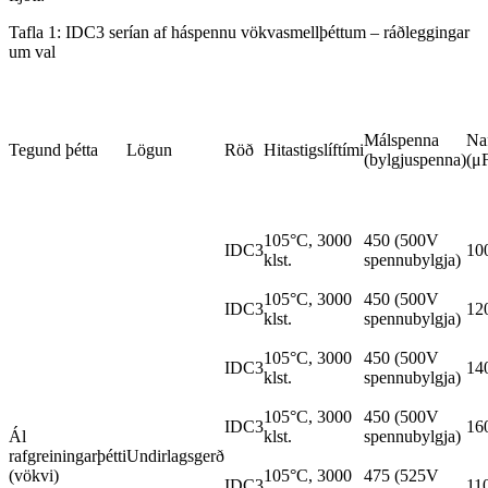
Tafla 1: IDC3 serían af háspennu vökvasmellþéttum – ráðleggingar
um val
Málspenna
Na
Tegund þétta
Lögun
Röð
Hitastigslíftími
(bylgjuspenna)
(μ
105°C, 3000
450 (500V
IDC3
10
klst.
spennubylgja)
105°C, 3000
450 (500V
IDC3
12
klst.
spennubylgja)
105°C, 3000
450 (500V
IDC3
14
klst.
spennubylgja)
105°C, 3000
450 (500V
IDC3
16
Ál
klst.
spennubylgja)
rafgreiningarþétti
Undirlagsgerð
(vökvi)
105°C, 3000
475 (525V
IDC3
11