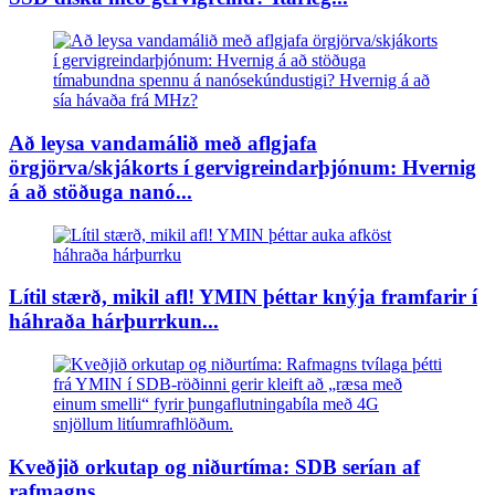
Að leysa vandamálið með aflgjafa
örgjörva/skjákorts í gervigreindarþjónum: Hvernig
á að stöðuga nanó...
Lítil stærð, mikil afl! YMIN þéttar knýja framfarir í
háhraða hárþurrkun...
Kveðjið orkutap og niðurtíma: SDB serían af
rafmagns...