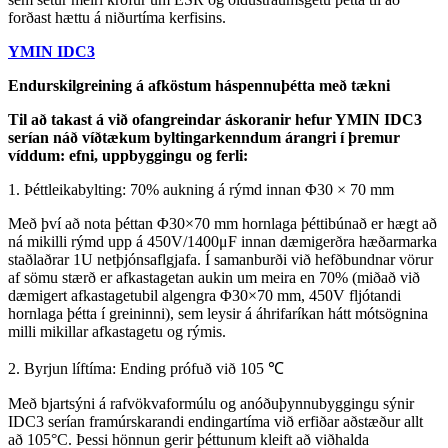
forðast hættu á niðurtíma kerfisins.
YMIN IDC3
Endurskilgreining á afköstum háspennuþétta með tækni
Til að takast á við ofangreindar áskoranir hefur YMIN IDC3
serían náð víðtækum byltingarkenndum árangri í þremur
víddum: efni, uppbyggingu og ferli:
1. Þéttleikabylting: 70% aukning á rýmd innan Φ30 × 70 mm
Með því að nota þéttan Φ30×70 mm hornlaga þéttibúnað er hægt að
ná mikilli rýmd upp á 450V/1400μF innan dæmigerðra hæðarmarka
staðlaðrar 1U netþjónsaflgjafa. Í samanburði við hefðbundnar vörur
af sömu stærð er afkastagetan aukin um meira en 70% (miðað við
dæmigert afkastagetubil algengra Φ30×70 mm, 450V fljótandi
hornlaga þétta í greininni), sem leysir á áhrifaríkan hátt mótsögnina
milli mikillar afkastagetu og rýmis.
2. Byrjun líftíma: Ending prófuð við 105 ℃
Með bjartsýni á rafvökvaformúlu og anóðuþynnubyggingu sýnir
IDC3 serían framúrskarandi endingartíma við erfiðar aðstæður allt
að 105°C. Þessi hönnun gerir þéttunum kleift að viðhalda