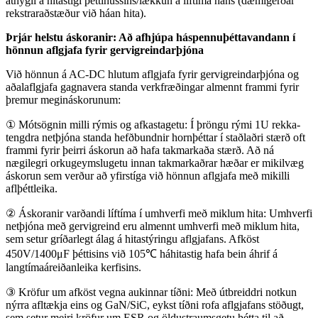
athygli á hitastigi þéttihússins/lækkun á líftíma hans (dæmigerðar
rekstraraðstæður við háan hita).
Þrjár helstu áskoranir: Að afhjúpa háspennuþéttavandann í
hönnun aflgjafa fyrir gervigreindarþjóna
Við hönnun á AC-DC hlutum aflgjafa fyrir gervigreindarþjóna og
aðalaflgjafa gagnavera standa verkfræðingar almennt frammi fyrir
þremur megináskorunum:
① Mótsögnin milli rýmis og afkastagetu: Í þröngu rými 1U rekka-
tengdra netþjóna standa hefðbundnir hornþéttar í staðlaðri stærð oft
frammi fyrir þeirri áskorun að hafa takmarkaða stærð. Að ná
nægilegri orkugeymslugetu innan takmarkaðrar hæðar er mikilvæg
áskorun sem verður að yfirstíga við hönnun aflgjafa með mikilli
aflþéttleika.
② Áskoranir varðandi líftíma í umhverfi með miklum hita: Umhverfi
netþjóna með gervigreind eru almennt umhverfi með miklum hita,
sem setur gríðarlegt álag á hitastýringu aflgjafans. Afköst
450V/1400μF þéttisins við 105℃ háhitastig hafa bein áhrif á
langtímaáreiðanleika kerfisins.
③ Kröfur um afköst vegna aukinnar tíðni: Með útbreiddri notkun
nýrra afltækja eins og GaN/SiC, eykst tíðni rofa aflgjafans stöðugt,
sem setur meiri kröfur um ESR og öldustraumsgetu þétta til að