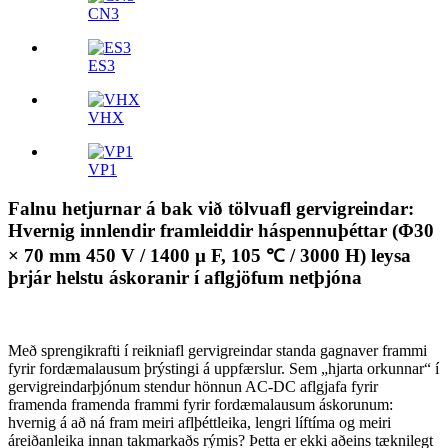
CN3
ES3
VHX
VP1
Falnu hetjurnar á bak við tölvuafl gervigreindar:
Hvernig innlendir framleiddir háspennuþéttar (Φ30
× 70 mm 450 V / 1400 µ F, 105 ℃ / 3000 H) leysa
þrjár helstu áskoranir í aflgjöfum netþjóna
Með sprengikrafti í reikniafl gervigreindar standa gagnaver frammi
fyrir fordæmalausum þrýstingi á uppfærslur. Sem „hjarta orkunnar“ í
gervigreindarþjónum stendur hönnun AC-DC aflgjafa fyrir
framenda framenda frammi fyrir fordæmalausum áskorunum:
hvernig á að ná fram meiri aflþéttleika, lengri líftíma og meiri
áreiðanleika innan takmarkaðs rýmis? Þetta er ekki aðeins tæknilegt