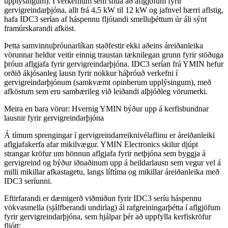
upplýsingum). Í verkefnum sem snúa að aflgjöfum fyrir
gervigreindarþjóna, allt frá 4,5 kW til 12 kW og jafnvel hærri aflstig,
hafa IDC3 serían af háspennu fljótandi smelluþéttum úr áli sýnt
framúrskarandi afköst.
Þetta samvinnuþróunarlíkan staðfestir ekki aðeins áreiðanleika
vörunnar heldur veitir einnig traustan tæknilegan grunn fyrir stöðuga
þróun aflgjafa fyrir gervigreindarþjóna. IDC3 serían frá YMIN hefur
orðið ákjósanleg lausn fyrir nokkur háþróuð verkefni í
gervigreindarþjónum (samkvæmt opinberum upplýsingum), með
afköstum sem eru sambærileg við leiðandi alþjóðleg vörumerki.
Meira en bara vörur: Hvernig YMIN býður upp á kerfisbundnar
lausnir fyrir gervigreindarþjóna
Á tímum sprengingar í gervigreindarreiknivélaflinu er áreiðanleiki
aflgjafakerfa afar mikilvægur. YMIN Electronics skilur djúpt
strangar kröfur um hönnun aflgjafa fyrir netþjóna sem byggja á
gervigreind og býður iðnaðinum upp á heildarlausn sem vegur vel á
milli mikillar afkastagetu, langs líftíma og mikillar áreiðanleika með
IDC3 seríunni.
Eftirfarandi er dæmigerð viðmiðun fyrir IDC3 seríu háspennu
vökvasmella (sjálfberandi undirlag) ál rafgreiningarþétta í aflgjöfum
fyrir gervigreindarþjóna, sem hjálpar þér að uppfylla kerfiskröfur
fljótt: