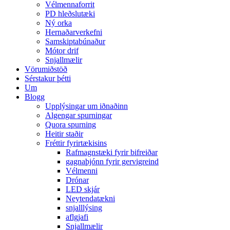
Vélmennaforrit
PD hleðslutæki
Ný orka
Hernaðarverkefni
Samskiptabúnaður
Mótor drif
Snjallmælir
Vörumiðstöð
Sérstakur þétti
Um
Blogg
Upplýsingar um iðnaðinn
Algengar spurningar
Quora spurning
Heitir staðir
Fréttir fyrirtækisins
Rafmagnstæki fyrir bifreiðar
gagnaþjónn fyrir gervigreind
Vélmenni
Drónar
LED skjár
Neytendatækni
snjalllýsing
aflgjafi
Snjallmælir