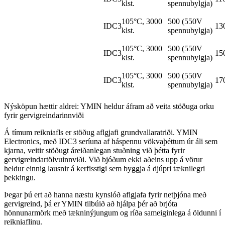
klst.
spennubylgja)
105°C, 3000
500 (550V
IDC3
13
klst.
spennubylgja)
105°C, 3000
500 (550V
IDC3
15
klst.
spennubylgja)
105°C, 3000
500 (550V
IDC3
17
klst.
spennubylgja)
Nýsköpun hættir aldrei: YMIN heldur áfram að veita stöðuga orku
fyrir gervigreindarinnviði
Á tímum reikniafls er stöðug aflgjafi grundvallaratriði. YMIN
Electronics, með IDC3 seríuna af háspennu vökvaþéttum úr áli sem
kjarna, veitir stöðugt áreiðanlegan stuðning við þétta fyrir
gervigreindartölvuinnviði. Við bjóðum ekki aðeins upp á vörur
heldur einnig lausnir á kerfisstigi sem byggja á djúpri tæknilegri
þekkingu.
Þegar þú ert að hanna næstu kynslóð aflgjafa fyrir netþjóna með
gervigreind, þá er YMIN tilbúið að hjálpa þér að brjóta
hönnunarmörk með tækninýjungum og ríða sameiginlega á öldunni í
reikniaflinu.