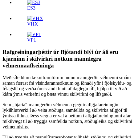
ES3
VHX
VP1
Rafgreiningarþéttir úr fljótandi blýi úr áli eru
kjarninn í skilvirkri notkun mannlegra
vélmennaaflseininga
Með sífelldum tækniframförum munu manngerðir vélmenni smám
saman færast frá vísindarannsóknum og iðnaði yfir í fjölskyldu- og
félagslíf og verða ómissandi hluti af daglegu lífi, hjálpa til við að
klára ýmis verkefni og bæta vinnu skilvirkni og lífsgæði.
Sem „hjarta“ manngerðra vélmenna gegnir aflgjafareiningin
lykilhlutverki í að veita stöðuga, samfellda og skilvirka aflgjöf til
ýmissa íhluta. Þess vegna er val á þéttum í aflgjafareiningunni afar
mikilvægt til að tryggja samfellda notkun, stöðugleika og skilvirkni
vélmennisins.
Til að tryggja að mannlíkamsrobotar viðhaldi stöðugri og skilvirkri