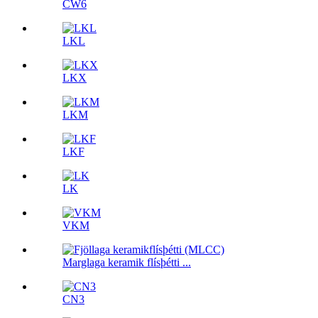
CW6
LKL
LKX
LKM
LKF
LK
VKM
Marglaga keramik flísþétti ...
CN3