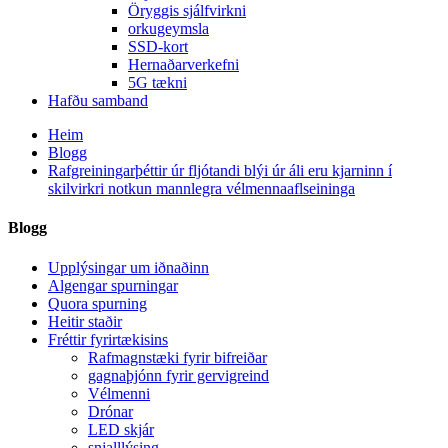
Öryggis sjálfvirkni
orkugeymsla
SSD-kort
Hernaðarverkefni
5G tækni
Hafðu samband
Heim
Blogg
Rafgreiningarþéttir úr fljótandi blýi úr áli eru kjarninn í
skilvirkri notkun mannlegra vélmennaaflseininga
Blogg
Upplýsingar um iðnaðinn
Algengar spurningar
Quora spurning
Heitir staðir
Fréttir fyrirtækisins
Rafmagnstæki fyrir bifreiðar
gagnaþjónn fyrir gervigreind
Vélmenni
Drónar
LED skjár
snjalllýsing