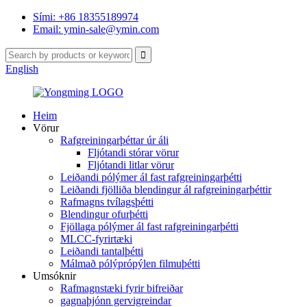
Sími: +86 18355189974
Email: ymin-sale@ymin.com
English
Heim
Vörur
Rafgreiningarþéttar úr áli
Fljótandi stórar vörur
Fljótandi litlar vörur
Leiðandi pólýmer ál fast rafgreiningarþétti
Leiðandi fjölliða blendingur ál rafgreiningarþéttir
Rafmagns tvílagsþétti
Blendingur ofurþétti
Fjöllaga pólýmer ál fast rafgreiningarþétti
MLCC-fyrirtæki
Leiðandi tantalþétti
Málmað pólýprópýlen filmuþétti
Umsóknir
Rafmagnstæki fyrir bifreiðar
gagnaþjónn gervigreindar