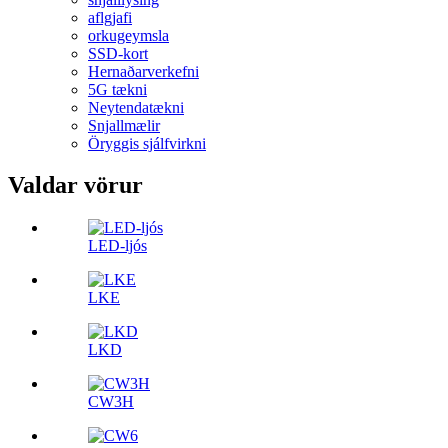
aflgjafi
orkugeymsla
SSD-kort
Hernaðarverkefni
5G tækni
Neytendatækni
Snjallmælir
Öryggis sjálfvirkni
Valdar vörur
LED-ljós
LKE
LKD
CW3H