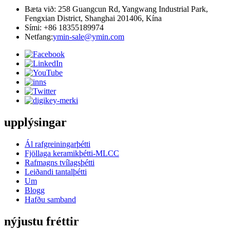
Bæta við: 258 Guangcun Rd, Yangwang Industrial Park,
Fengxian District, Shanghai 201406, Kína
Sími: +86 18355189974
Netfang:
ymin-sale@ymin.com
upplýsingar
Ál rafgreiningarþétti
Fjöllaga keramikþétti-MLCC
Rafmagns tvílagsþétti
Leiðandi tantalþétti
Um
Blogg
Hafðu samband
nýjustu fréttir