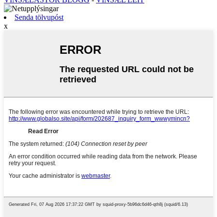
Senda tölvupóst
x