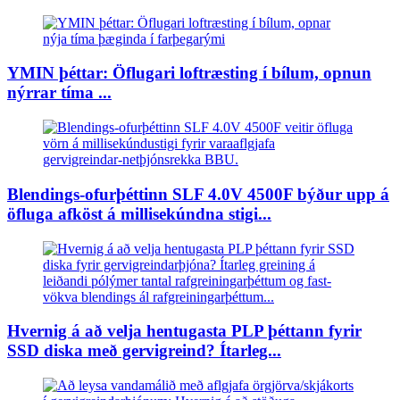
YMIN þéttar: Öflugari loftræsting í bílum, opnun
nýrrar tíma ...
Blendings-ofurþéttinn SLF 4.0V 4500F býður upp á
öfluga afköst á millisekúndna stigi...
Hvernig á að velja hentugasta PLP þéttann fyrir
SSD diska með gervigreind? Ítarleg...