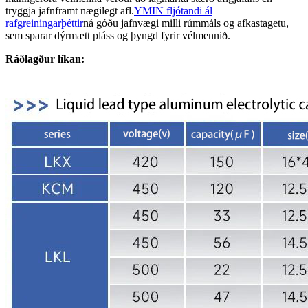
tryggja jafnframt nægilegt afl.
YMIN fljótandi ál
rafgreiningarþéttir
ná góðu jafnvægi milli rúmmáls og afkastagetu,
sem sparar dýrmætt pláss og þyngd fyrir vélmennið.
Ráðlagður líkan: