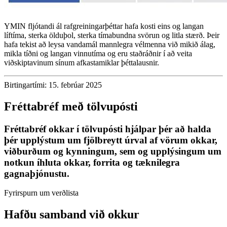
YMIN fljótandi ál rafgreiningarþéttar hafa kosti eins og langan
líftíma, sterka ölduþol, sterka tímabundna svörun og litla stærð. Þeir
hafa tekist að leysa vandamál mannlegra vélmenna við mikið álag,
mikla tíðni og langan vinnutíma og eru staðráðnir í að veita
viðskiptavinum sínum afkastamiklar þéttalausnir.
Birtingartími: 15. febrúar 2025
Fréttabréf með tölvupósti
Fréttabréf okkar í tölvupósti hjálpar þér að halda
þér upplýstum um fjölbreytt úrval af vörum okkar,
viðburðum og kynningum, sem og upplýsingum um
notkun íhluta okkar, forrita og tæknilegra
gagnaþjónustu.
Fyrirspurn um verðlista
Hafðu samband við okkur