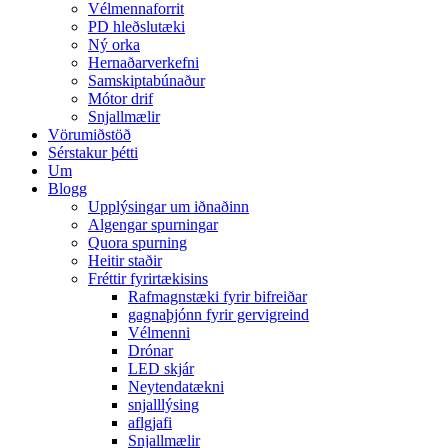
Vélmennaforrit
PD hleðslutæki
Ný orka
Hernaðarverkefni
Samskiptabúnaður
Mótor drif
Snjallmælir
Vörumiðstöð
Sérstakur þétti
Um
Blogg
Upplýsingar um iðnaðinn
Algengar spurningar
Quora spurning
Heitir staðir
Fréttir fyrirtækisins
Rafmagnstæki fyrir bifreiðar
gagnaþjónn fyrir gervigreind
Vélmenni
Drónar
LED skjár
Neytendatækni
snjalllýsing
aflgjafi
Snjallmælir