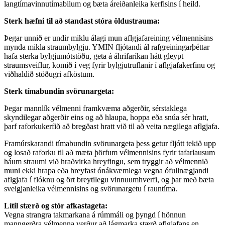
langtímavinnutímabilum og bæta áreiðanleika kerfisins í heild.
Sterk hæfni til að standast stóra öldustrauma:
Þegar unnið er undir miklu álagi mun aflgjafareining vélmennisins
mynda mikla straumbylgju. YMIN fljótandi ál rafgreiningarþéttar
hafa sterka bylgjumótstöðu, geta á áhrifaríkan hátt gleypt
straumsveiflur, komið í veg fyrir bylgjutruflanir í aflgjafakerfinu og
viðhaldið stöðugri afköstum.
Sterk tímabundin svörunargeta:
Þegar mannlík vélmenni framkvæma aðgerðir, sérstaklega
skyndilegar aðgerðir eins og að hlaupa, hoppa eða snúa sér hratt,
þarf raforkukerfið að bregðast hratt við til að veita nægilega aflgjafa.
Framúrskarandi tímabundin svörunargeta þess getur fljótt tekið upp
og losað raforku til að mæta þörfum vélmennisins fyrir tafarlausum
háum straumi við hraðvirka hreyfingu, sem tryggir að vélmennið
muni ekki hrapa eða hreyfast ónákvæmlega vegna ófullnægjandi
aflgjafa í flóknu og ört breytilegu vinnuumhverfi, og þar með bæta
sveigjanleika vélmennisins og svörunargetu í rauntíma.
Lítil stærð og stór afkastageta:
Vegna strangra takmarkana á rúmmáli og þyngd í hönnun
manngerðra vélmenna verður að lágmarka stærð aflgjafans en