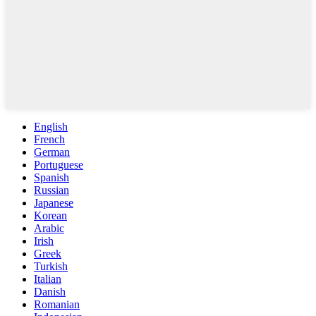
English
French
German
Portuguese
Spanish
Russian
Japanese
Korean
Arabic
Irish
Greek
Turkish
Italian
Danish
Romanian