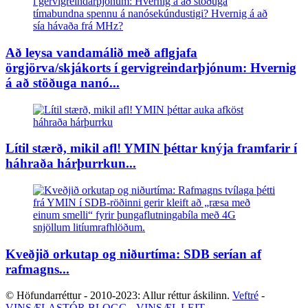
Að leysa vandamálið með aflgjafa
örgjörva/skjákorts í gervigreindarþjónum: Hvernig
á að stöðuga nanó...
Lítil stærð, mikil afl! YMIN þéttar knýja framfarir í
háhraða hárþurrkun...
Kveðjið orkutap og niðurtíma: SDB serían af
rafmagns...
© Höfundarréttur - 2010-2023: Allur réttur áskilinn.
Veftré
-
VINSÆLASTÓR BLOGG
-
VINSÆL LEIT