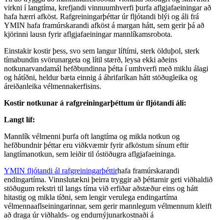
virkni í langtíma, krefjandi vinnuumhverfi þurfa aflgjafaeiningar að
hafa hærri afköst. Rafgreiningarþéttar úr fljótandi blýi og áli frá
YMIN hafa framúrskarandi afköst á margan hátt, sem gerir þá að
kjörinni lausn fyrir aflgjafaeiningar mannlíkamsrobota.
Einstakir kostir þess, svo sem langur líftími, sterk ölduþol, sterk
tímabundin svörunargeta og lítil stærð, leysa ekki aðeins
notkunarvandamál hefðbundinna þétta í umhverfi með miklu álagi
og hátíðni, heldur bæta einnig á áhrifaríkan hátt stöðugleika og
áreiðanleika vélmennakerfisins.
Kostir notkunar á rafgreiningarþéttum úr fljótandi áli:
Langt líf:
Mannlík vélmenni þurfa oft langtíma og mikla notkun og
hefðbundnir þéttar eru viðkvæmir fyrir afköstum sínum eftir
langtímanotkun, sem leiðir til óstöðugra aflgjafaeininga.
YMIN fljótandi ál rafgreiningarþéttir
hafa framúrskarandi
endingartíma. Vinnslutækni þeirra tryggir að þéttarnir geti viðhaldið
stöðugum rekstri til langs tíma við erfiðar aðstæður eins og hátt
hitastig og mikla tíðni, sem lengir verulega endingartíma
vélmennaaflseiningarinnar, sem gerir mannlegum vélmennum kleift
að draga úr viðhalds- og endurnýjunarkostnaði á