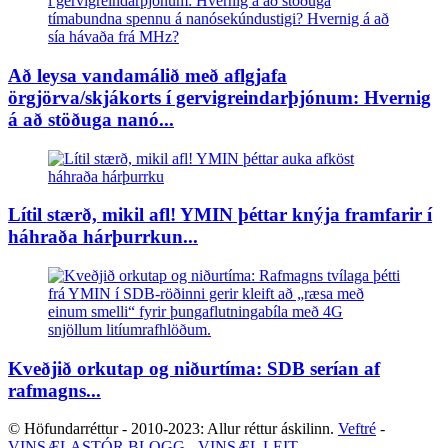
Að leysa vandamálið með aflgjafa
örgjörva/skjákorts í gervigreindarþjónum: Hvernig
á að stöðuga nanó...
Lítil stærð, mikil afl! YMIN þéttar knýja framfarir í
háhraða hárþurrkun...
Kveðjið orkutap og niðurtíma: SDB serían af
rafmagns...
© Höfundarréttur - 2010-2023: Allur réttur áskilinn.
Veftré
-
VINSÆLASTÓR BLOGG
-
VINSÆL LEIT