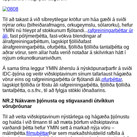
Til að takast á við síbreytilegar kröfur um háa gæði á sviði
nýrrar orku (bifreiðarafmagns, orkugeymslu, sólarorku), hefur
YMIN nú hleypt af stokkunum fljótandi...
rafgreiningarþéttar úr
áli
, fast pólýmerþétta, fast-vökva blendingar af
álrafgreiningarþéttum, lagskipt fjölliðafast
álrafgreiningarþétta, ofurþétta, fjölliða fjölliða tantalþétta og
aðrar vörur, sem allar hafa verið notaðar á skilvirkan hátt í
nýjum orkunotkunarsviðum.
Á sama tíma leggur YMIN áherslu á nýsköpunarþarfir á sviði
IDC-þjóna og veitir viðskiptavinum sínum tafarlaust hágæða
vörur eins og rafgreiningarþétta úr fljótandi áli,
ofurþéttar
,
lagskipt fjölliða úr föstu áli rafgreiningarþétta, fjölliða fjölliða
tantalþétta, o.s.frv., til að fylgja stökki iðnaðarins.
NR.2 Nákvæm þjónusta og stigvaxandi útvíkkun
vöruþróunar
Til að veita viðskiptavinum nýstárlega og hágæða þjónustu
og halda í við tímann til að mæta þörfum viðskiptavina
varðandi þétta hefur YMIN sett á markað nýja vöru –
málmþétta.
filmuþéttar
Þar sem markaðshlutdeild rafbíla á