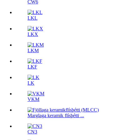
CW6
LKL
LKX
LKM
LKF
LK
VKM
Marglaga keramik flísþétti ...
CN3