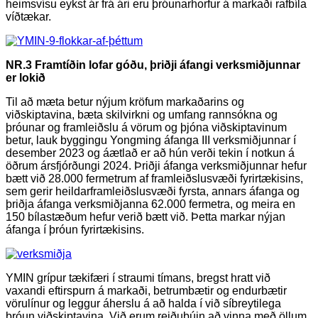
heimsvísu eykst ár frá ári eru þróunarhorfur á markaði rafbíla
víðtækar.
NR.3 Framtíðin lofar góðu, þriðji áfangi verksmiðjunnar
er lokið
Til að mæta betur nýjum kröfum markaðarins og
viðskiptavina, bæta skilvirkni og umfang rannsókna og
þróunar og framleiðslu á vörum og þjóna viðskiptavinum
betur, lauk byggingu Yongming áfanga III verksmiðjunnar í
desember 2023 og áætlað er að hún verði tekin í notkun á
öðrum ársfjórðungi 2024. Þriðji áfanga verksmiðjunnar hefur
bætt við 28.000 fermetrum af framleiðslusvæði fyrirtækisins,
sem gerir heildarframleiðslusvæði fyrsta, annars áfanga og
þriðja áfanga verksmiðjanna 62.000 fermetra, og meira en
150 bílastæðum hefur verið bætt við. Þetta markar nýjan
áfanga í þróun fyrirtækisins.
YMIN grípur tækifæri í straumi tímans, bregst hratt við
vaxandi eftirspurn á markaði, betrumbætir og endurbætir
vörulínur og leggur áherslu á að halda í við síbreytilega
þróun viðskiptavina. Við erum reiðubúin að vinna með öllum