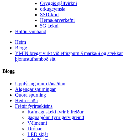
Öryggis sjálfvirkni
orkugeymsla
SSD-kort
Hernaðarverkefni
5G tækni
Hafðu samband
Heim
Blogg
YMIN bregst virkt við eftirspurn á markaði og stækkar
þjónustuframboð sitt
Blogg
Upplýsingar um iðnaðinn
Algengar spurningar
Quora spurning
Heitir staðir
Fréttir fyrirtækisins
Rafmagnstæki fyrir bifreiðar
gagnaþjónn fyrir gervigreind
Vélmenni
Drónar
LED skjár
snjalllýsing