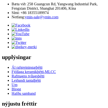
Bæta við: 258 Guangcun Rd, Yangwang Industrial Park,
Fengxian District, Shanghai 201406, Kína
Sími: +86 18355189974
Netfang:
ymin-sale@ymin.com
upplýsingar
Ál rafgreiningarþétti
Fjöllaga keramikþétti-MLCC
Rafmagns tvílagsþétti
Leiðandi tantalþétti
Um
Blogg
Hafðu samband
nýjustu fréttir