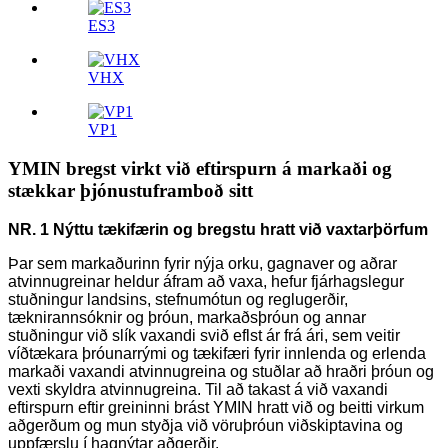
ES3
VHX
VP1
YMIN bregst virkt við eftirspurn á markaði og
stækkar þjónustuframboð sitt
NR. 1 Nýttu tækifærin og bregstu hratt við vaxtarþörfum
Þar sem markaðurinn fyrir nýja orku, gagnaver og aðrar
atvinnugreinar heldur áfram að vaxa, hefur fjárhagslegur
stuðningur landsins, stefnumótun og reglugerðir,
tæknirannsóknir og þróun, markaðsþróun og annar
stuðningur við slík vaxandi svið eflst ár frá ári, sem veitir
víðtækara þróunarrými og tækifæri fyrir innlenda og erlenda
markaði vaxandi atvinnugreina og stuðlar að hraðri þróun og
vexti skyldra atvinnugreina. Til að takast á við vaxandi
eftirspurn eftir greininni brást YMIN hratt við og beitti virkum
aðgerðum og mun styðja við vöruþróun viðskiptavina og
uppfærslu í hagnýtar aðgerðir.