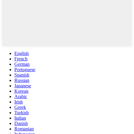
English
French
German
Portuguese
Spanish
Russian
Japanese
Korean
Arabic
Irish
Greek
Turkish
Italian
Danish
Romanian