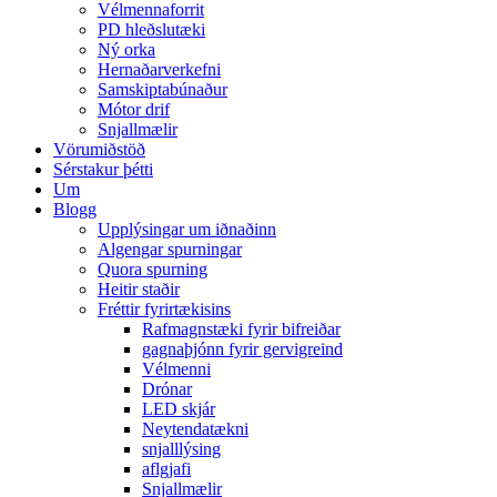
Vélmennaforrit
PD hleðslutæki
Ný orka
Hernaðarverkefni
Samskiptabúnaður
Mótor drif
Snjallmælir
Vörumiðstöð
Sérstakur þétti
Um
Blogg
Upplýsingar um iðnaðinn
Algengar spurningar
Quora spurning
Heitir staðir
Fréttir fyrirtækisins
Rafmagnstæki fyrir bifreiðar
gagnaþjónn fyrir gervigreind
Vélmenni
Drónar
LED skjár
Neytendatækni
snjalllýsing
aflgjafi
Snjallmælir