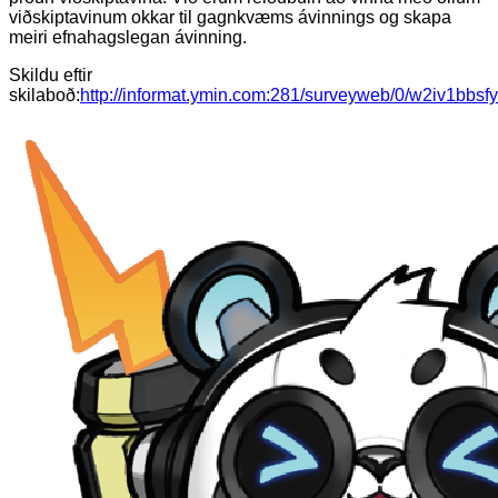
viðskiptavinum okkar til gagnkvæms ávinnings og skapa
meiri efnahagslegan ávinning.
Skildu eftir
skilaboð:
http://informat.ymin.com:281/surveyweb/0/w2iv1bb