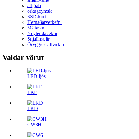
aflgjafi
orkugeymsla
SSD-kort
Hernaðarverkefni
5G tækni
Neytendatækni
Snjallmælir
Öryggis sjálfvirkni
Valdar vörur
LED-ljós
LKE
LKD
CW3H