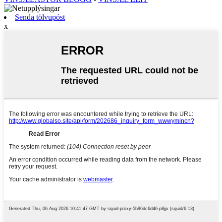
Senda tölvupóst
x