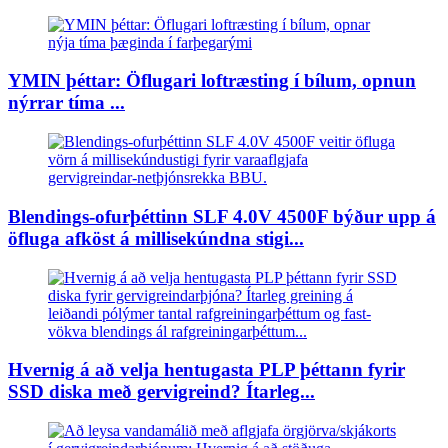
YMIN þéttar: Öflugari loftræsting í bílum, opnun
nýrrar tíma ...
Blendings-ofurþéttinn SLF 4.0V 4500F býður upp á
öfluga afköst á millisekúndna stigi...
Hvernig á að velja hentugasta PLP þéttann fyrir
SSD diska með gervigreind? Ítarleg...