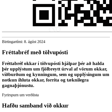
Birtingartími: 8. ágúst 2024
Fréttabréf með tölvupósti
Fréttabréf okkar í tölvupósti hjálpar þér að halda
þér upplýstum um fjölbreytt úrval af vörum okkar,
viðburðum og kynningum, sem og upplýsingum um
notkun íhluta okkar, forrita og tæknilegra
gagnaþjónustu.
Fyrirspurn um verðlista
Hafðu samband við okkur