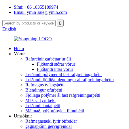
Sími: +86 18355189974
Email: ymin-sale@ymin.com
English
Heim
Vörur
Rafgreiningarþéttar úr áli
Fljótandi stórar vörur
Fljótandi litlar vörur
Leiðandi pólýmer ál fast rafgreiningarþétti
Leiðandi fjölliða blendingur ál rafgreiningarþéttir
Rafmagns tvílagsþétti
Blendingur ofurþétti
Fjöllaga pólýmer ál fast rafgreiningarþétti
MLCC-fyrirtæki
Leiðandi tantalþétti
Málmað pólýprópýlen filmuþétti
Umsóknir
Rafmagnstæki fyrir bifreiðar
gagnaþjónn gervigreindar